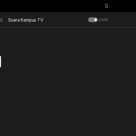
Suara Kampus TV
DARK
l