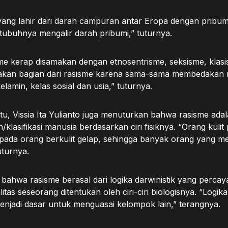
ang lahir dari darah campuran antar Eropa dengan pribum
tubuhnya mengalir darah pribumi,” tuturnya.
sme kerap disamakan dengan etnosentrisme, seksisme, klas
takan bagian dari rasisme karena sama-sama membedakan 
 kelamin, kelas sosial dan usia,” tuturnya.
tu, Vissia Ita Yulianto juga menuturkan bahwa rasisme ada
lasifikasi manusia berdasarkan ciri fisiknya. “Orang kulit
i pada orang berkulit gelap, sehingga banyak orang yang m
tuturnya.
bahwa rasisme berasal dari logika darwinistik yang perca
itas seseorang ditentukan oleh ciri-ciri biologisnya. “Logika 
enjadi dasar untuk menguasai kelompok lain,” terangnya.