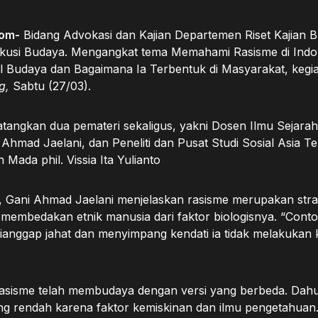
om-
Bidang Advokasi dan Kajian Departemen Riset Kajian 
kusi Budaya. Mengangkat tema Memahami Rasisme di Indo
l Budaya dan Bagaimana Ia Terbentuk di Masyarakat, kegiat
g,
Sabtu (27/03).
atangkan dua pemateri sekaligus, yakni Dosen Ilmu Sejarah
 Ahmad Jaelani, dan Peneliti dan Pusat Studi Sosial Asia T
 Mada phil. Vissia Ita Yulianto
Gani Ahmad Jaelani menjelaskan rasisme merupakan stra
 membedakan etnik manusia dari faktor biologisnya. “Con
dianggap jahat dan menyimpang kendati ia tidak melakukan 
asisme telah membudaya dengan versi yang berbeda. Dahu
ng rendah karena faktor kemiskinan dan ilmu pengetahuan