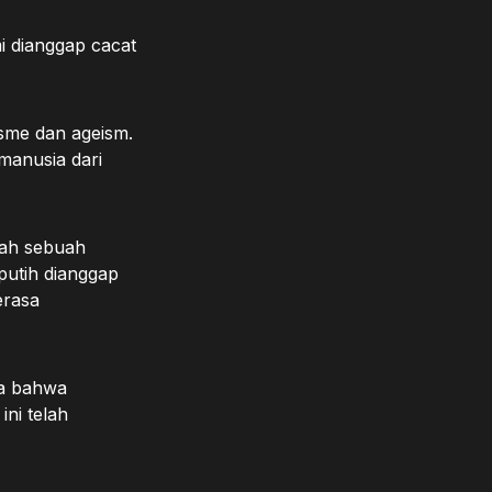
i dianggap cacat
isme dan ageism.
manusia dari
lah sebuah
 putih dianggap
erasa
ya bahwa
ini telah