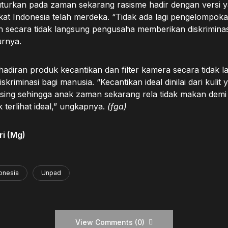
urkan pada zaman sekarang rasisme hadir dengan versi 
at Indonesia telah merdeka. “Tidak ada lagi pengelompoka
secara tidak langsung pengusaha memberikan diskriminasi
urnya.
adiran produk kecantikan dan filter kamera secara tidak 
kriminasi bagi manusia. “Kecantikan ideal dinilai dari kulit 
sing sehingga anak zaman sekarang rela tidak makan dem
 terlihat ideal,” ungkapnya.
(fga)
i (Mg)
onesia
Unpad
View Comments (0)