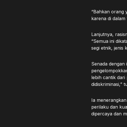
“Bahkan orang y
karena di dalam 
Lanjutnya, rasi
“Semua ini dika
segi etnik, jenis
Senada dengan i
pengelompokkan/k
lebih cantik dar
didiskriminasi,” 
Ia menerangkan 
perilaku dan kual
dipercaya dan m