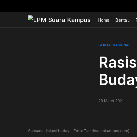
Home
Berita
BERITA
NASIONAL
Rasis
Buda
28 Maret 2021
Suasana diskusi budaya (Foto: Tantri/suarakampus.com)