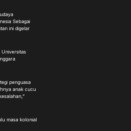
Budaya
nesia Sebagai
an ini digelar
 Universitas
enggara
tegi penguasa
tohnya anak cucu
kesalahan,”
lu masa kolonial
.