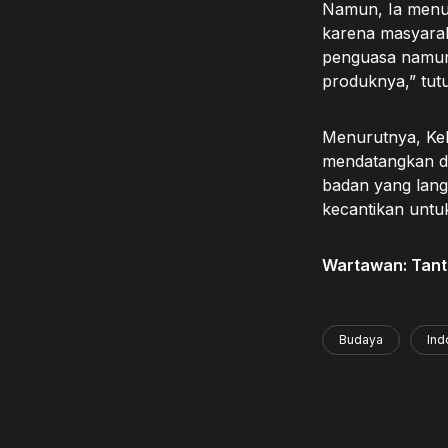
Namun, Ia menut
karena masyarak
penguasa namun 
produknya,” tut
Menurutnya, Keh
mendatangkan dis
badan yang lang
kecantikan untuk
Wartawan: Tantr
Budaya
Ind