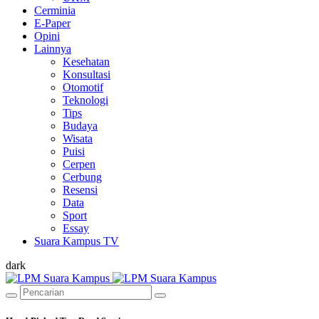
Cerminia
E-Paper
Opini
Lainnya
Kesehatan
Konsultasi
Otomotif
Teknologi
Tips
Budaya
Wisata
Puisi
Cerpen
Cerbung
Resensi
Data
Sport
Essay
Suara Kampus TV
dark