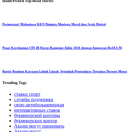
Hand-Picked
Top-Read Stories
Peringatan! Mahasiswa KKN Diminta Menjaga Moral dan Jejak Digital
Pusat Kerohanian UIN IB Harus Rampung Akhir 2026 dengan Anggaran Rp18,6 M
Banjir Rendam Kawasan Lubuk Lintah, Sejumlah Pengendara Terpaksa Dorong Motor
Trending
Tags
ставки спорт
службы поддержки
свою антибольшевицкая
интерактивных ставок
букмекерской конторы
букмекерских контор
Акции могут принимать
Акции могут