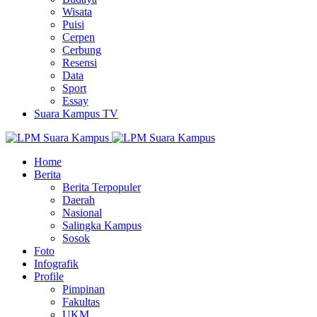
Wisata
Puisi
Cerpen
Cerbung
Resensi
Data
Sport
Essay
Suara Kampus TV
Home
Berita
Berita Terpopuler
Daerah
Nasional
Salingka Kampus
Sosok
Foto
Infografik
Profile
Pimpinan
Fakultas
UKM