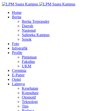
Home
Berita
Berita Terpopuler
Daerah
Nasional
Salingka Kampus
Sosok
Foto
Infografik
Profile
Pimpinan
Fakultas
UKM
Cerminia
E-Paper
Opini
Lainnya
Kesehatan
Konsultasi
Otomotif
Teknologi
Tips
Budaya