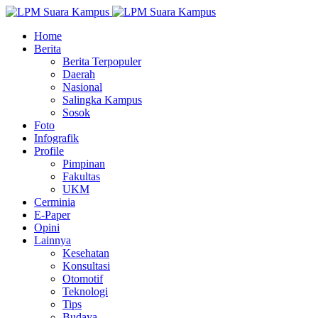
Home
Berita
Berita Terpopuler
Daerah
Nasional
Salingka Kampus
Sosok
Foto
Infografik
Profile
Pimpinan
Fakultas
UKM
Cerminia
E-Paper
Opini
Lainnya
Kesehatan
Konsultasi
Otomotif
Teknologi
Tips
Budaya