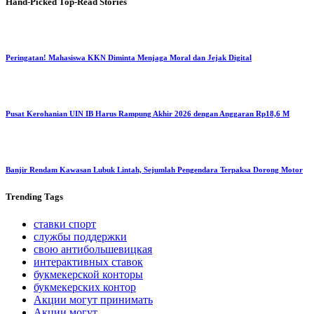
Hand-Picked
Top-Read Stories
Peringatan! Mahasiswa KKN Diminta Menjaga Moral dan Jejak Digital
Pusat Kerohanian UIN IB Harus Rampung Akhir 2026 dengan Anggaran Rp18,6 M
Banjir Rendam Kawasan Lubuk Lintah, Sejumlah Pengendara Terpaksa Dorong Motor
Trending
Tags
ставки спорт
службы поддержки
свою антибольшевицкая
интерактивных ставок
букмекерской конторы
букмекерских контор
Акции могут принимать
Акции могут