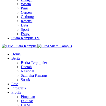
Wisata
Puisi
Cerpen
Cerbung
Resensi
Data
Sport
Essay
Suara Kampus TV
Home
Berita
Berita Terpopuler
Daerah
Nasional
Salingka Kampus
Sosok
Foto
Infografik
Profile
Pimpinan
Fakultas
UKM