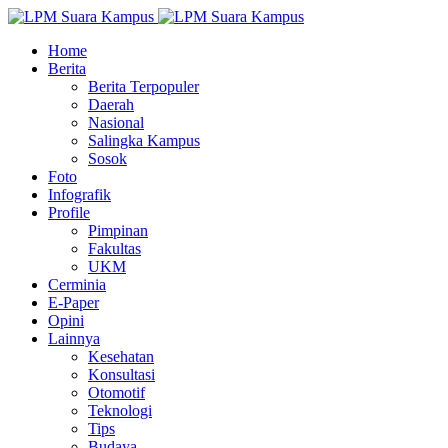
Home
Berita
Berita Terpopuler
Daerah
Nasional
Salingka Kampus
Sosok
Foto
Infografik
Profile
Pimpinan
Fakultas
UKM
Cerminia
E-Paper
Opini
Lainnya
Kesehatan
Konsultasi
Otomotif
Teknologi
Tips
Budaya