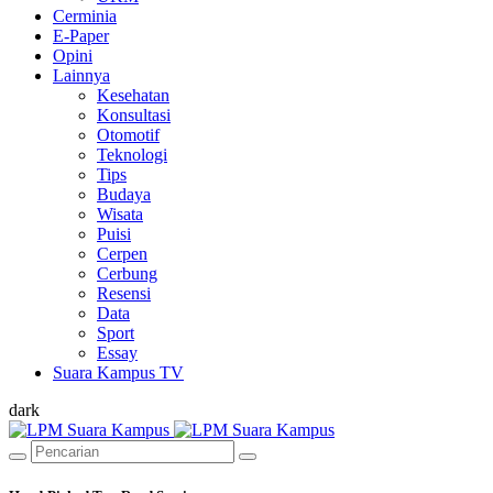
Cerminia
E-Paper
Opini
Lainnya
Kesehatan
Konsultasi
Otomotif
Teknologi
Tips
Budaya
Wisata
Puisi
Cerpen
Cerbung
Resensi
Data
Sport
Essay
Suara Kampus TV
dark