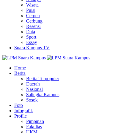
Wisata
Puisi
Cerpen
Cerbung
Resensi
Data
Sport
Essay
Suara Kampus TV
Home
Berita
Berita Terpopuler
Daerah
Nasional
Salingka Kampus
Sosok
Foto
Infografik
Profile
Pimpinan
Fakultas
UKM