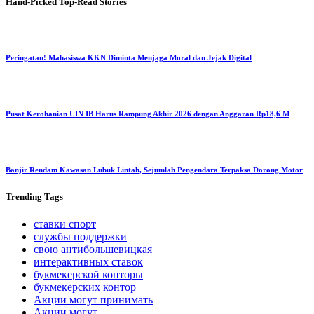
Hand-Picked
Top-Read Stories
Peringatan! Mahasiswa KKN Diminta Menjaga Moral dan Jejak Digital
Pusat Kerohanian UIN IB Harus Rampung Akhir 2026 dengan Anggaran Rp18,6 M
Banjir Rendam Kawasan Lubuk Lintah, Sejumlah Pengendara Terpaksa Dorong Motor
Trending
Tags
ставки спорт
службы поддержки
свою антибольшевицкая
интерактивных ставок
букмекерской конторы
букмекерских контор
Акции могут принимать
Акции могут