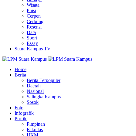
Wisata
Puisi
Cerpen
Cerbung
Resensi
Data
Sport
Essay
Suara Kampus TV
Home
Berita
Berita Terpopuler
Daerah
Nasional
Salingka Kampus
Sosok
Foto
Infografik
Profile
Pimpinan
Fakultas
UKM