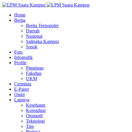
Home
Berita
Berita Terpopuler
Daerah
Nasional
Salingka Kampus
Sosok
Foto
Infografik
Profile
Pimpinan
Fakultas
UKM
Cerminia
E-Paper
Opini
Lainnya
Kesehatan
Konsultasi
Otomotif
Teknologi
Tips
Budaya