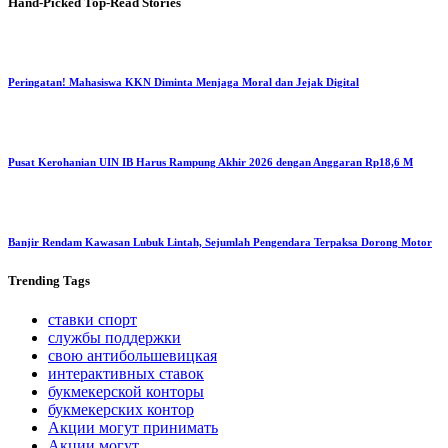
Hand-Picked
Top-Read Stories
Peringatan! Mahasiswa KKN Diminta Menjaga Moral dan Jejak Digital
Pusat Kerohanian UIN IB Harus Rampung Akhir 2026 dengan Anggaran Rp18,6 M
Banjir Rendam Kawasan Lubuk Lintah, Sejumlah Pengendara Terpaksa Dorong Motor
Trending
Tags
ставки спорт
службы поддержки
свою антибольшевицкая
интерактивных ставок
букмекерской конторы
букмекерских контор
Акции могут принимать
Акции могут