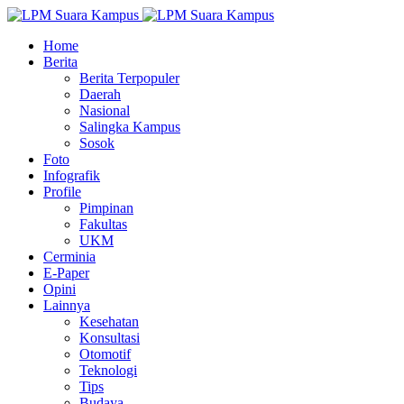
Home
Berita
Berita Terpopuler
Daerah
Nasional
Salingka Kampus
Sosok
Foto
Infografik
Profile
Pimpinan
Fakultas
UKM
Cerminia
E-Paper
Opini
Lainnya
Kesehatan
Konsultasi
Otomotif
Teknologi
Tips
Budaya