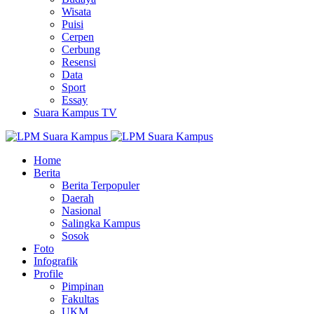
Wisata
Puisi
Cerpen
Cerbung
Resensi
Data
Sport
Essay
Suara Kampus TV
Home
Berita
Berita Terpopuler
Daerah
Nasional
Salingka Kampus
Sosok
Foto
Infografik
Profile
Pimpinan
Fakultas
UKM