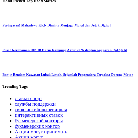
Hand-Picked
Top-Read Stories
Peringatan! Mahasiswa KKN Diminta Menjaga Moral dan Jejak Digital
Pusat Kerohanian UIN IB Harus Rampung Akhir 2026 dengan Anggaran Rp18,6 M
Banjir Rendam Kawasan Lubuk Lintah, Sejumlah Pengendara Terpaksa Dorong Motor
Trending
Tags
ставки спорт
службы поддержки
свою антибольшевицкая
интерактивных ставок
букмекерской конторы
букмекерских контор
Акции могут принимать
Акции могут