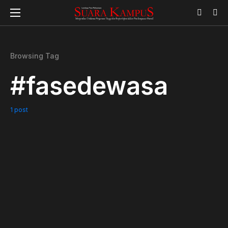
Browsing Tag
#fasedewasa
1 post