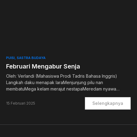
0
PUISI
SASTRA BUDAYA
Februari Mengabur Senja
Oleh: Verlandi (Mahasiswa Prodi Tadris Bahasa Inggris)
Langkah daku menapak laraMenjunjung pilu nan
membatuMega kelam merajut nestapaMeredam nyawa…
Selengkapnya
15 Februari 2025