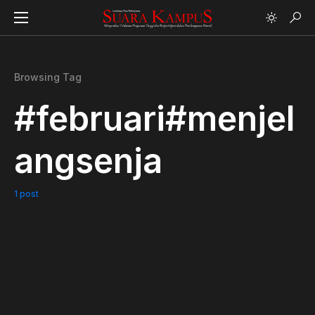
Browsing Tag
#februari#menjel
angsenja
1 post