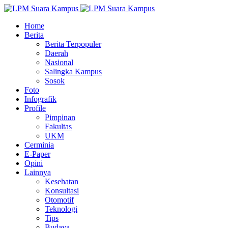
Home
Berita
Berita Terpopuler
Daerah
Nasional
Salingka Kampus
Sosok
Foto
Infografik
Profile
Pimpinan
Fakultas
UKM
Cerminia
E-Paper
Opini
Lainnya
Kesehatan
Konsultasi
Otomotif
Teknologi
Tips
Budaya