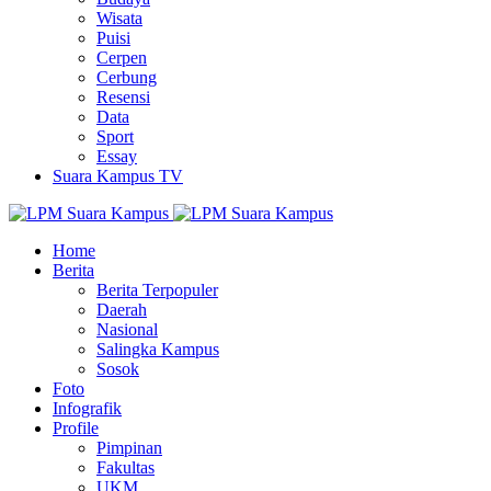
Wisata
Puisi
Cerpen
Cerbung
Resensi
Data
Sport
Essay
Suara Kampus TV
Home
Berita
Berita Terpopuler
Daerah
Nasional
Salingka Kampus
Sosok
Foto
Infografik
Profile
Pimpinan
Fakultas
UKM