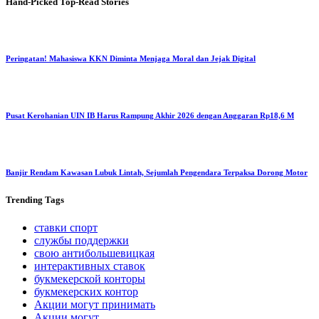
Hand-Picked
Top-Read Stories
Peringatan! Mahasiswa KKN Diminta Menjaga Moral dan Jejak Digital
Pusat Kerohanian UIN IB Harus Rampung Akhir 2026 dengan Anggaran Rp18,6 M
Banjir Rendam Kawasan Lubuk Lintah, Sejumlah Pengendara Terpaksa Dorong Motor
Trending
Tags
ставки спорт
службы поддержки
свою антибольшевицкая
интерактивных ставок
букмекерской конторы
букмекерских контор
Акции могут принимать
Акции могут