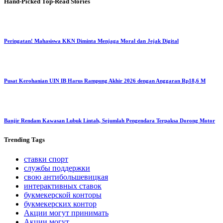
Hand-Picked
Top-Read Stories
Peringatan! Mahasiswa KKN Diminta Menjaga Moral dan Jejak Digital
Pusat Kerohanian UIN IB Harus Rampung Akhir 2026 dengan Anggaran Rp18,6 M
Banjir Rendam Kawasan Lubuk Lintah, Sejumlah Pengendara Terpaksa Dorong Motor
Trending
Tags
ставки спорт
службы поддержки
свою антибольшевицкая
интерактивных ставок
букмекерской конторы
букмекерских контор
Акции могут принимать
Акции могут