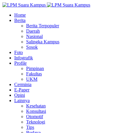
Home
Berita
Berita Terpopuler
Daerah
Nasional
Salingka Kampus
Sosok
Foto
Infografik
Profile
Pimpinan
Fakultas
UKM
Cerminia
E-Paper
Opini
Lainnya
Kesehatan
Konsultasi
Otomotif
Teknologi
Tips
Budaya