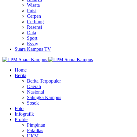
Wisata
Puisi
Cerpen
Cerbung
Resensi
Data
Sport
Essay
Suara Kampus TV
Home
Berita
Berita Terpopuler
Daerah
Nasional
Salingka Kampus
Sosok
Foto
Infografik
Profile
Pimpinan
Fakultas
UKM