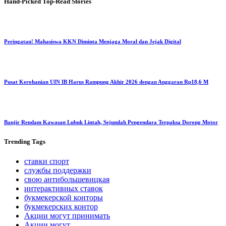
Hand-Picked
Top-Read Stories
Peringatan! Mahasiswa KKN Diminta Menjaga Moral dan Jejak Digital
Pusat Kerohanian UIN IB Harus Rampung Akhir 2026 dengan Anggaran Rp18,6 M
Banjir Rendam Kawasan Lubuk Lintah, Sejumlah Pengendara Terpaksa Dorong Motor
Trending
Tags
ставки спорт
службы поддержки
свою антибольшевицкая
интерактивных ставок
букмекерской конторы
букмекерских контор
Акции могут принимать
Акции могут