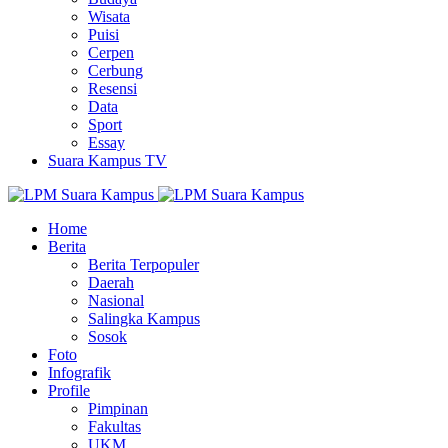
Wisata
Puisi
Cerpen
Cerbung
Resensi
Data
Sport
Essay
Suara Kampus TV
Home
Berita
Berita Terpopuler
Daerah
Nasional
Salingka Kampus
Sosok
Foto
Infografik
Profile
Pimpinan
Fakultas
UKM