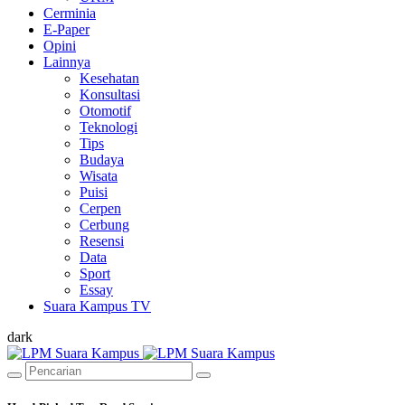
Cerminia
E-Paper
Opini
Lainnya
Kesehatan
Konsultasi
Otomotif
Teknologi
Tips
Budaya
Wisata
Puisi
Cerpen
Cerbung
Resensi
Data
Sport
Essay
Suara Kampus TV
dark