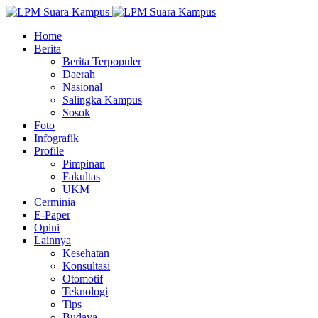
Home
Berita
Berita Terpopuler
Daerah
Nasional
Salingka Kampus
Sosok
Foto
Infografik
Profile
Pimpinan
Fakultas
UKM
Cerminia
E-Paper
Opini
Lainnya
Kesehatan
Konsultasi
Otomotif
Teknologi
Tips
Budaya