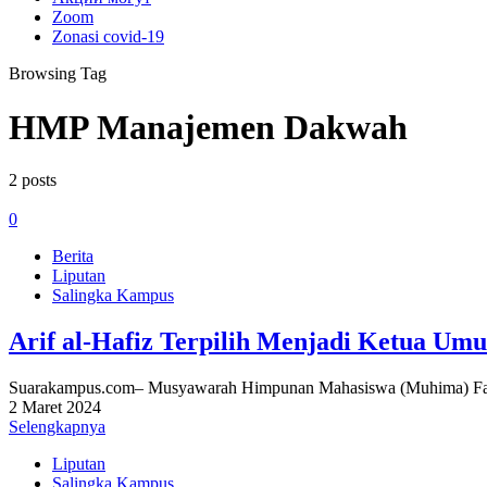
Zoom
Zonasi covid-19
Browsing Tag
HMP Manajemen Dakwah
2 posts
0
Berita
Liputan
Salingka Kampus
Arif al-Hafiz Terpilih Menjadi Ketua U
Suarakampus.com– Musyawarah Himpunan Mahasiswa (Muhima) Faku
2 Maret 2024
Selengkapnya
Liputan
Salingka Kampus