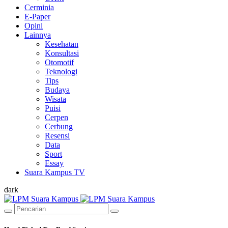
Cerminia
E-Paper
Opini
Lainnya
Kesehatan
Konsultasi
Otomotif
Teknologi
Tips
Budaya
Wisata
Puisi
Cerpen
Cerbung
Resensi
Data
Sport
Essay
Suara Kampus TV
dark