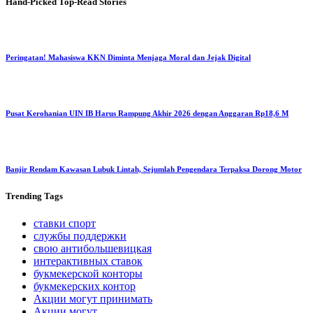
Hand-Picked
Top-Read Stories
Peringatan! Mahasiswa KKN Diminta Menjaga Moral dan Jejak Digital
Pusat Kerohanian UIN IB Harus Rampung Akhir 2026 dengan Anggaran Rp18,6 M
Banjir Rendam Kawasan Lubuk Lintah, Sejumlah Pengendara Terpaksa Dorong Motor
Trending
Tags
ставки спорт
службы поддержки
свою антибольшевицкая
интерактивных ставок
букмекерской конторы
букмекерских контор
Акции могут принимать
Акции могут