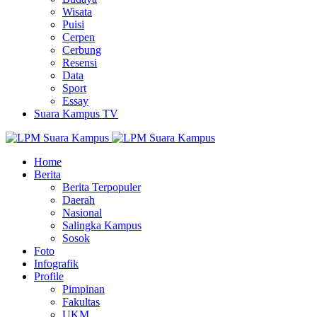
Wisata
Puisi
Cerpen
Cerbung
Resensi
Data
Sport
Essay
Suara Kampus TV
Home
Berita
Berita Terpopuler
Daerah
Nasional
Salingka Kampus
Sosok
Foto
Infografik
Profile
Pimpinan
Fakultas
UKM