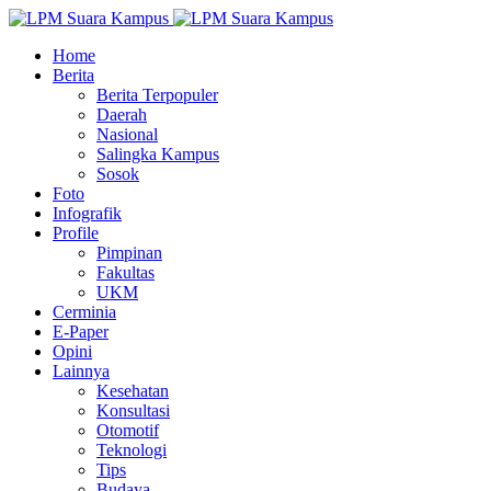
Home
Berita
Berita Terpopuler
Daerah
Nasional
Salingka Kampus
Sosok
Foto
Infografik
Profile
Pimpinan
Fakultas
UKM
Cerminia
E-Paper
Opini
Lainnya
Kesehatan
Konsultasi
Otomotif
Teknologi
Tips
Budaya