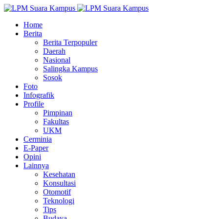
Home
Berita
Berita Terpopuler
Daerah
Nasional
Salingka Kampus
Sosok
Foto
Infografik
Profile
Pimpinan
Fakultas
UKM
Cerminia
E-Paper
Opini
Lainnya
Kesehatan
Konsultasi
Otomotif
Teknologi
Tips
Budaya