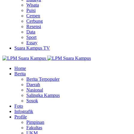
Wisata
Puisi
Cerpen
Cerbung
Resensi
Data
Sport
Essay
Suara Kampus TV
Home
Berita
Berita Terpopuler
Daerah
Nasional
Salingka Kampus
Sosok
Foto
Infografik
Profile
Pimpinan
Fakultas
UKM