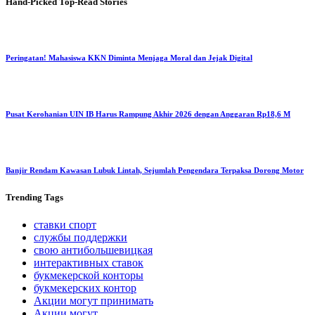
Hand-Picked
Top-Read Stories
Peringatan! Mahasiswa KKN Diminta Menjaga Moral dan Jejak Digital
Pusat Kerohanian UIN IB Harus Rampung Akhir 2026 dengan Anggaran Rp18,6 M
Banjir Rendam Kawasan Lubuk Lintah, Sejumlah Pengendara Terpaksa Dorong Motor
Trending
Tags
ставки спорт
службы поддержки
свою антибольшевицкая
интерактивных ставок
букмекерской конторы
букмекерских контор
Акции могут принимать
Акции могут