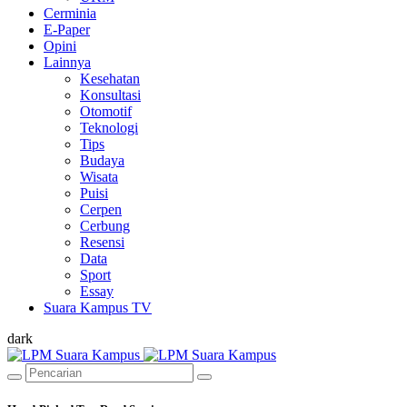
Cerminia
E-Paper
Opini
Lainnya
Kesehatan
Konsultasi
Otomotif
Teknologi
Tips
Budaya
Wisata
Puisi
Cerpen
Cerbung
Resensi
Data
Sport
Essay
Suara Kampus TV
dark