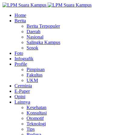
Home
Berita
Berita Terpopuler
Daerah
Nasional
Salingka Kampus
Sosok
Foto
Infografik
Profile
Pimpinan
Fakultas
UKM
Cerminia
E-Paper
Opini
Lainnya
Kesehatan
Konsultasi
Otomotif
Teknologi
Tips
Budaya