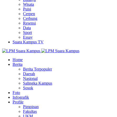
Wisata
Puisi
Cerpen
Cerbung
Resensi
Data
Sport
Essay
Suara Kampus TV
Home
Berita
Berita Terpopuler
Daerah
Nasional
Salingka Kampus
Sosok
Foto
Infografik
Profile
Pimpinan
Fakultas
UKM