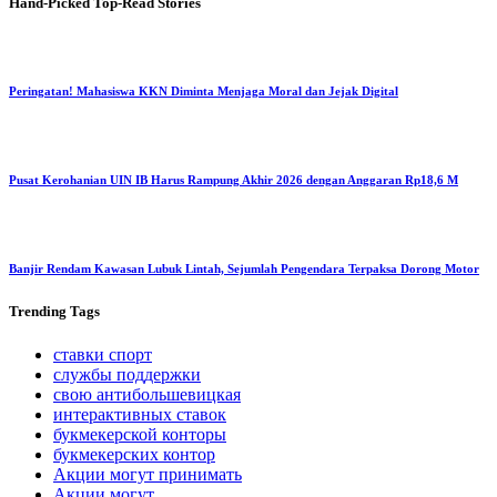
Hand-Picked
Top-Read Stories
Peringatan! Mahasiswa KKN Diminta Menjaga Moral dan Jejak Digital
Pusat Kerohanian UIN IB Harus Rampung Akhir 2026 dengan Anggaran Rp18,6 M
Banjir Rendam Kawasan Lubuk Lintah, Sejumlah Pengendara Terpaksa Dorong Motor
Trending
Tags
ставки спорт
службы поддержки
свою антибольшевицкая
интерактивных ставок
букмекерской конторы
букмекерских контор
Акции могут принимать
Акции могут