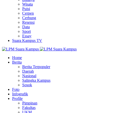
Wisata
Puisi
Cerpen
Cerbung
Resensi
Data
Sport
Essay
Suara Kampus TV
Home
Berita
Berita Terpopuler
Daerah
Nasional
Salingka Kampus
Sosok
Foto
Infografik
Profile
Pimpinan
Fakultas
UKM