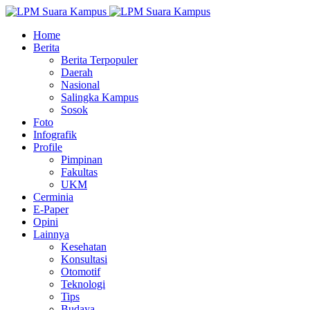
Home
Berita
Berita Terpopuler
Daerah
Nasional
Salingka Kampus
Sosok
Foto
Infografik
Profile
Pimpinan
Fakultas
UKM
Cerminia
E-Paper
Opini
Lainnya
Kesehatan
Konsultasi
Otomotif
Teknologi
Tips
Budaya