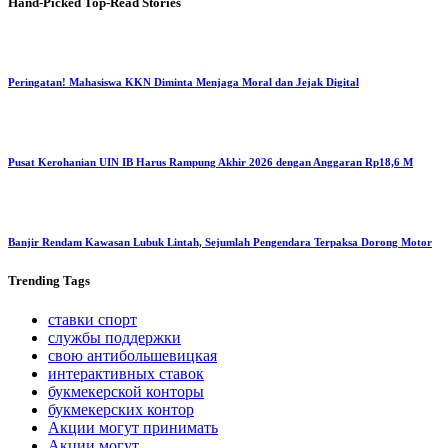
Hand-Picked
Top-Read Stories
Peringatan! Mahasiswa KKN Diminta Menjaga Moral dan Jejak Digital
Pusat Kerohanian UIN IB Harus Rampung Akhir 2026 dengan Anggaran Rp18,6 M
Banjir Rendam Kawasan Lubuk Lintah, Sejumlah Pengendara Terpaksa Dorong Motor
Trending
Tags
ставки спорт
службы поддержки
свою антибольшевицкая
интерактивных ставок
букмекерской конторы
букмекерских контор
Акции могут принимать
Акции могут