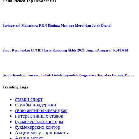
Hand-Picked
Top-Read Stories
Peringatan! Mahasiswa KKN Diminta Menjaga Moral dan Jejak Digital
Pusat Kerohanian UIN IB Harus Rampung Akhir 2026 dengan Anggaran Rp18,6 M
Banjir Rendam Kawasan Lubuk Lintah, Sejumlah Pengendara Terpaksa Dorong Motor
Trending
Tags
ставки спорт
службы поддержки
свою антибольшевицкая
интерактивных ставок
букмекерской конторы
букмекерских контор
Акции могут принимать
Акции могут