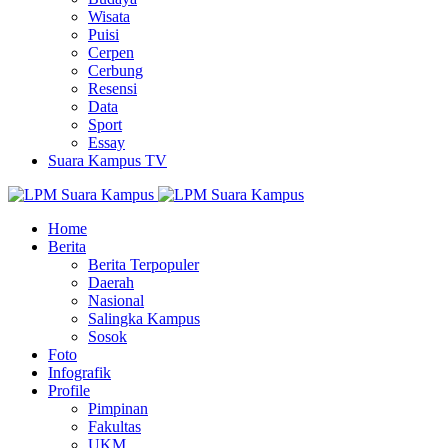
Wisata
Puisi
Cerpen
Cerbung
Resensi
Data
Sport
Essay
Suara Kampus TV
Home
Berita
Berita Terpopuler
Daerah
Nasional
Salingka Kampus
Sosok
Foto
Infografik
Profile
Pimpinan
Fakultas
UKM