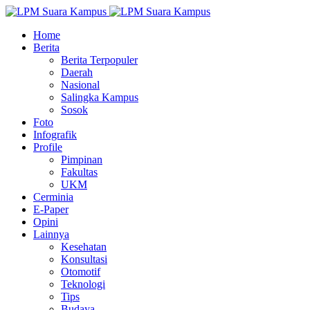
Home
Berita
Berita Terpopuler
Daerah
Nasional
Salingka Kampus
Sosok
Foto
Infografik
Profile
Pimpinan
Fakultas
UKM
Cerminia
E-Paper
Opini
Lainnya
Kesehatan
Konsultasi
Otomotif
Teknologi
Tips
Budaya