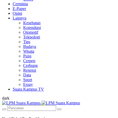
Cerminia
E-Paper
Opini
Lainnya
Kesehatan
Konsultasi
Otomotif
Teknologi
Tips
Budaya
Wisata
Puisi
Cerpen
Cerbung
Resensi
Data
Sport
Essay
Suara Kampus TV
dark