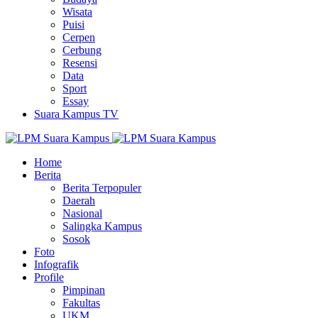
Wisata
Puisi
Cerpen
Cerbung
Resensi
Data
Sport
Essay
Suara Kampus TV
Home
Berita
Berita Terpopuler
Daerah
Nasional
Salingka Kampus
Sosok
Foto
Infografik
Profile
Pimpinan
Fakultas
UKM