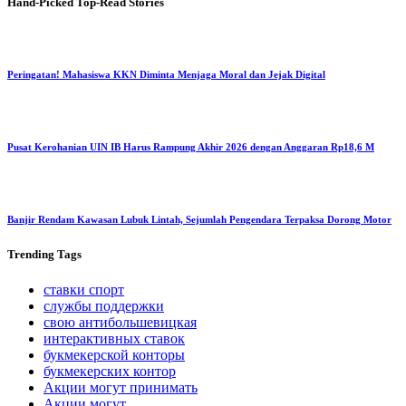
Hand-Picked
Top-Read Stories
Peringatan! Mahasiswa KKN Diminta Menjaga Moral dan Jejak Digital
Pusat Kerohanian UIN IB Harus Rampung Akhir 2026 dengan Anggaran Rp18,6 M
Banjir Rendam Kawasan Lubuk Lintah, Sejumlah Pengendara Terpaksa Dorong Motor
Trending
Tags
ставки спорт
службы поддержки
свою антибольшевицкая
интерактивных ставок
букмекерской конторы
букмекерских контор
Акции могут принимать
Акции могут