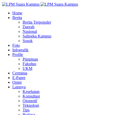
Home
Berita
Berita Terpopuler
Daerah
Nasional
Salingka Kampus
Sosok
Foto
Infografik
Profile
Pimpinan
Fakultas
UKM
Cerminia
E-Paper
Opini
Lainnya
Kesehatan
Konsultasi
Otomotif
Teknologi
Tips
Budaya