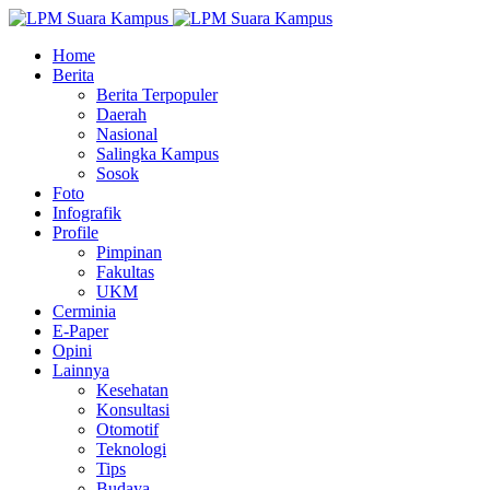
Home
Berita
Berita Terpopuler
Daerah
Nasional
Salingka Kampus
Sosok
Foto
Infografik
Profile
Pimpinan
Fakultas
UKM
Cerminia
E-Paper
Opini
Lainnya
Kesehatan
Konsultasi
Otomotif
Teknologi
Tips
Budaya