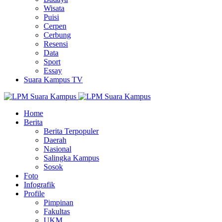
Wisata
Puisi
Cerpen
Cerbung
Resensi
Data
Sport
Essay
Suara Kampus TV
Home
Berita
Berita Terpopuler
Daerah
Nasional
Salingka Kampus
Sosok
Foto
Infografik
Profile
Pimpinan
Fakultas
UKM