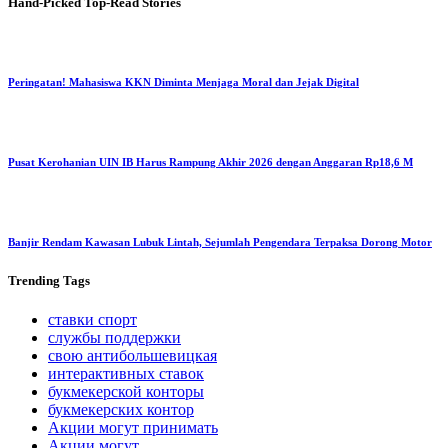
Hand-Picked
Top-Read Stories
Peringatan! Mahasiswa KKN Diminta Menjaga Moral dan Jejak Digital
Pusat Kerohanian UIN IB Harus Rampung Akhir 2026 dengan Anggaran Rp18,6 M
Banjir Rendam Kawasan Lubuk Lintah, Sejumlah Pengendara Terpaksa Dorong Motor
Trending
Tags
ставки спорт
службы поддержки
свою антибольшевицкая
интерактивных ставок
букмекерской конторы
букмекерских контор
Акции могут принимать
Акции могут