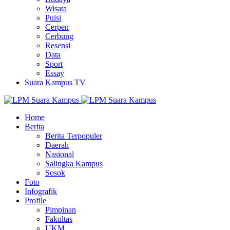
Wisata
Puisi
Cerpen
Cerbung
Resensi
Data
Sport
Essay
Suara Kampus TV
Home
Berita
Berita Terpopuler
Daerah
Nasional
Salingka Kampus
Sosok
Foto
Infografik
Profile
Pimpinan
Fakultas
UKM