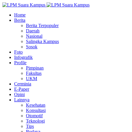
Home
Berita
Berita Terpopuler
Daerah
Nasional
Salingka Kampus
Sosok
Foto
Infografik
Profile
Pimpinan
Fakultas
UKM
Cerminia
E-Paper
Opini
Lainnya
Kesehatan
Konsultasi
Otomotif
Teknologi
Tips
Budaya