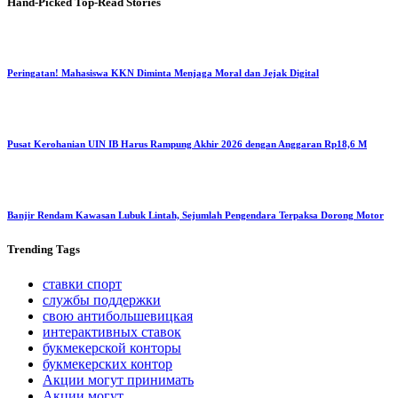
Hand-Picked
Top-Read Stories
Peringatan! Mahasiswa KKN Diminta Menjaga Moral dan Jejak Digital
Pusat Kerohanian UIN IB Harus Rampung Akhir 2026 dengan Anggaran Rp18,6 M
Banjir Rendam Kawasan Lubuk Lintah, Sejumlah Pengendara Terpaksa Dorong Motor
Trending
Tags
ставки спорт
службы поддержки
свою антибольшевицкая
интерактивных ставок
букмекерской конторы
букмекерских контор
Акции могут принимать
Акции могут