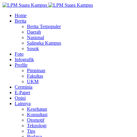
Home
Berita
Berita Terpopuler
Daerah
Nasional
Salingka Kampus
Sosok
Foto
Infografik
Profile
Pimpinan
Fakultas
UKM
Cerminia
E-Paper
Opini
Lainnya
Kesehatan
Konsultasi
Otomotif
Teknologi
Tips
Budaya