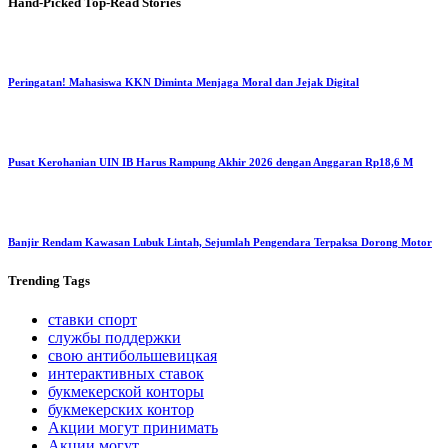
Hand-Picked
Top-Read Stories
Peringatan! Mahasiswa KKN Diminta Menjaga Moral dan Jejak Digital
Pusat Kerohanian UIN IB Harus Rampung Akhir 2026 dengan Anggaran Rp18,6 M
Banjir Rendam Kawasan Lubuk Lintah, Sejumlah Pengendara Terpaksa Dorong Motor
Trending
Tags
ставки спорт
службы поддержки
свою антибольшевицкая
интерактивных ставок
букмекерской конторы
букмекерских контор
Акции могут принимать
Акции могут