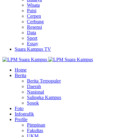
Wisata
Puisi
Cerpen
Cerbung
Resensi
Data
Sport
Essay
Suara Kampus TV
Home
Berita
Berita Terpopuler
Daerah
Nasional
Salingka Kampus
Sosok
Foto
Infografik
Profile
Pimpinan
Fakultas
UKM