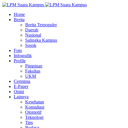
Home
Berita
Berita Terpopuler
Daerah
Nasional
Salingka Kampus
Sosok
Foto
Infografik
Profile
Pimpinan
Fakultas
UKM
Cerminia
E-Paper
Opini
Lainnya
Kesehatan
Konsultasi
Otomotif
Teknologi
Tips
Budaya