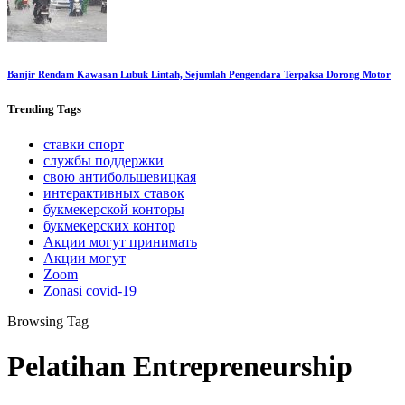
Banjir Rendam Kawasan Lubuk Lintah, Sejumlah Pengendara Terpaksa Dorong Motor
Trending
Tags
ставки спорт
службы поддержки
свою антибольшевицкая
интерактивных ставок
букмекерской конторы
букмекерских контор
Акции могут принимать
Акции могут
Zoom
Zonasi covid-19
Browsing Tag
Pelatihan Entrepreneurship