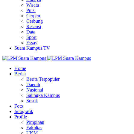
Wisata
Puisi
Cerpen
Cerbung
Resensi
Data
Sport
Essay
Suara Kampus TV
Home
Berita
Berita Terpopuler
Daerah
Nasional
Salingka Kampus
Sosok
Foto
Infografik
Profile
Pimpinan
Fakultas
UKM