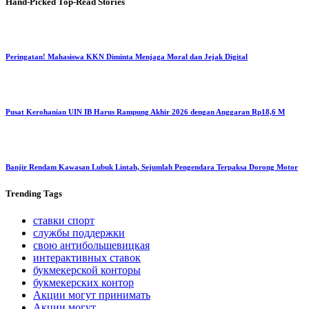
Hand-Picked
Top-Read Stories
Peringatan! Mahasiswa KKN Diminta Menjaga Moral dan Jejak Digital
Pusat Kerohanian UIN IB Harus Rampung Akhir 2026 dengan Anggaran Rp18,6 M
Banjir Rendam Kawasan Lubuk Lintah, Sejumlah Pengendara Terpaksa Dorong Motor
Trending
Tags
ставки спорт
службы поддержки
свою антибольшевицкая
интерактивных ставок
букмекерской конторы
букмекерских контор
Акции могут принимать
Акции могут