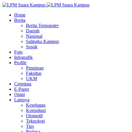
Home
Berita
Berita Terpopuler
Daerah
Nasional
Salingka Kampus
Sosok
Foto
Infografik
Profile
Pimpinan
Fakultas
UKM
Cerminia
E-Paper
Opini
Lainnya
Kesehatan
Konsultasi
Otomotif
Teknologi
Tips
Budaya