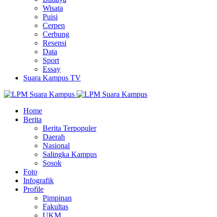
Wisata
Puisi
Cerpen
Cerbung
Resensi
Data
Sport
Essay
Suara Kampus TV
Home
Berita
Berita Terpopuler
Daerah
Nasional
Salingka Kampus
Sosok
Foto
Infografik
Profile
Pimpinan
Fakultas
UKM