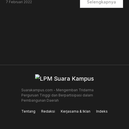
Selengkapnya
7 Februari 2022
Suarakampus.com - Mengemban Tridarma
Perguruan Tinggi dan Berpartisipasi dalam
Pembangunan Daerah
Tentang
Redaksi
Kerjasama & Iklan
Indeks