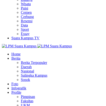
Wisata
Puisi
Cerpen
Cerbung
Resensi
Data
Sport
Essay
Suara Kampus TV
Home
Berita
Berita Terpopuler
Daerah
Nasional
Salingka Kampus
Sosok
Foto
Infografik
Profile
Pimpinan
Fakultas
UKM