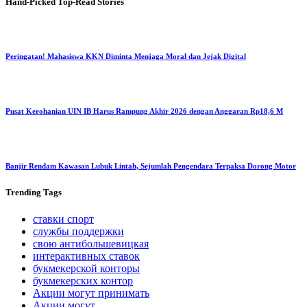
Hand-Picked
Top-Read Stories
Peringatan! Mahasiswa KKN Diminta Menjaga Moral dan Jejak Digital
Pusat Kerohanian UIN IB Harus Rampung Akhir 2026 dengan Anggaran Rp18,6 M
Banjir Rendam Kawasan Lubuk Lintah, Sejumlah Pengendara Terpaksa Dorong Motor
Trending
Tags
ставки спорт
службы поддержки
свою антибольшевицкая
интерактивных ставок
букмекерской конторы
букмекерских контор
Акции могут принимать
Акции могут