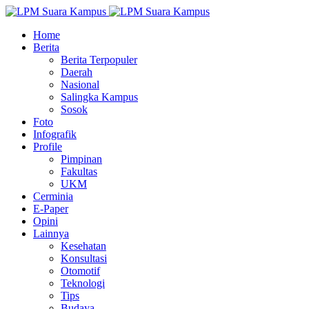
Home
Berita
Berita Terpopuler
Daerah
Nasional
Salingka Kampus
Sosok
Foto
Infografik
Profile
Pimpinan
Fakultas
UKM
Cerminia
E-Paper
Opini
Lainnya
Kesehatan
Konsultasi
Otomotif
Teknologi
Tips
Budaya