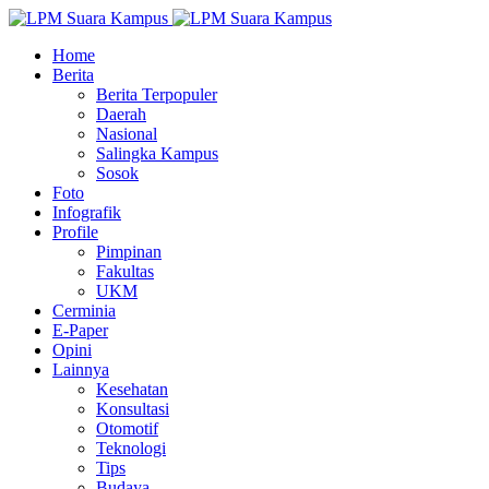
Home
Berita
Berita Terpopuler
Daerah
Nasional
Salingka Kampus
Sosok
Foto
Infografik
Profile
Pimpinan
Fakultas
UKM
Cerminia
E-Paper
Opini
Lainnya
Kesehatan
Konsultasi
Otomotif
Teknologi
Tips
Budaya