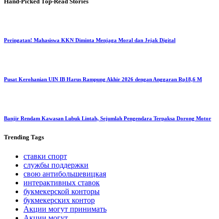
Hand-Picked
Top-Read Stories
Peringatan! Mahasiswa KKN Diminta Menjaga Moral dan Jejak Digital
Pusat Kerohanian UIN IB Harus Rampung Akhir 2026 dengan Anggaran Rp18,6 M
Banjir Rendam Kawasan Lubuk Lintah, Sejumlah Pengendara Terpaksa Dorong Motor
Trending
Tags
ставки спорт
службы поддержки
свою антибольшевицкая
интерактивных ставок
букмекерской конторы
букмекерских контор
Акции могут принимать
Акции могут