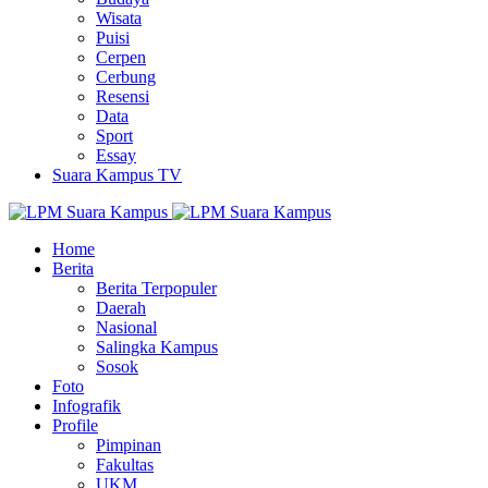
Wisata
Puisi
Cerpen
Cerbung
Resensi
Data
Sport
Essay
Suara Kampus TV
Home
Berita
Berita Terpopuler
Daerah
Nasional
Salingka Kampus
Sosok
Foto
Infografik
Profile
Pimpinan
Fakultas
UKM