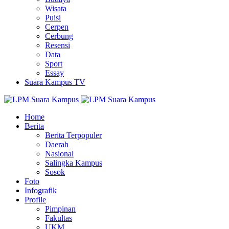
Wisata
Puisi
Cerpen
Cerbung
Resensi
Data
Sport
Essay
Suara Kampus TV
Home
Berita
Berita Terpopuler
Daerah
Nasional
Salingka Kampus
Sosok
Foto
Infografik
Profile
Pimpinan
Fakultas
UKM