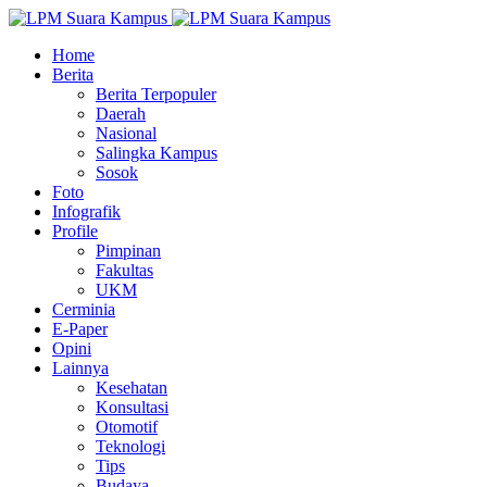
Home
Berita
Berita Terpopuler
Daerah
Nasional
Salingka Kampus
Sosok
Foto
Infografik
Profile
Pimpinan
Fakultas
UKM
Cerminia
E-Paper
Opini
Lainnya
Kesehatan
Konsultasi
Otomotif
Teknologi
Tips
Budaya