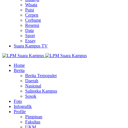
Wisata
Puisi
Cerpen
Cerbung
Resensi
Data
Sport
Essay
Suara Kampus TV
Home
Berita
Berita Terpopuler
Daerah
Nasional
Salingka Kampus
Sosok
Foto
Infografik
Profile
Pimpinan
Fakultas
UKM