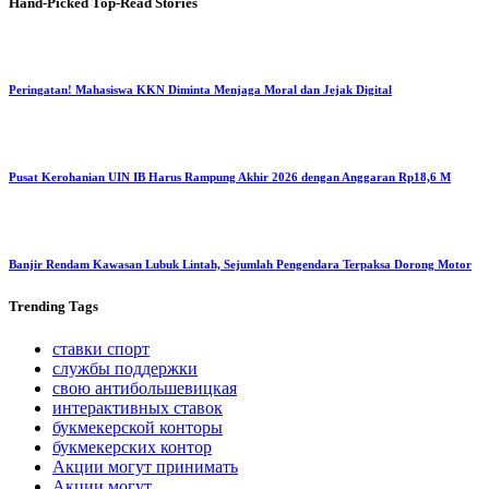
Hand-Picked
Top-Read Stories
Peringatan! Mahasiswa KKN Diminta Menjaga Moral dan Jejak Digital
Pusat Kerohanian UIN IB Harus Rampung Akhir 2026 dengan Anggaran Rp18,6 M
Banjir Rendam Kawasan Lubuk Lintah, Sejumlah Pengendara Terpaksa Dorong Motor
Trending
Tags
ставки спорт
службы поддержки
свою антибольшевицкая
интерактивных ставок
букмекерской конторы
букмекерских контор
Акции могут принимать
Акции могут