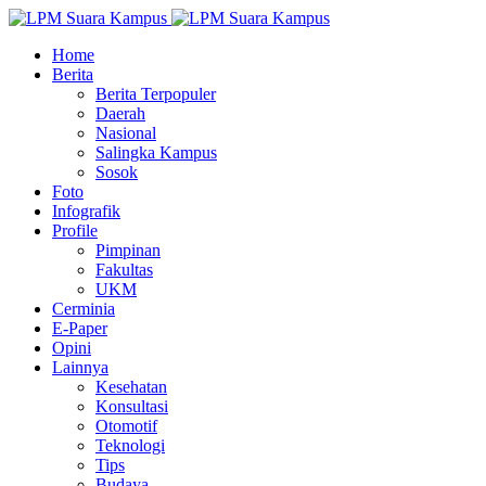
Home
Berita
Berita Terpopuler
Daerah
Nasional
Salingka Kampus
Sosok
Foto
Infografik
Profile
Pimpinan
Fakultas
UKM
Cerminia
E-Paper
Opini
Lainnya
Kesehatan
Konsultasi
Otomotif
Teknologi
Tips
Budaya