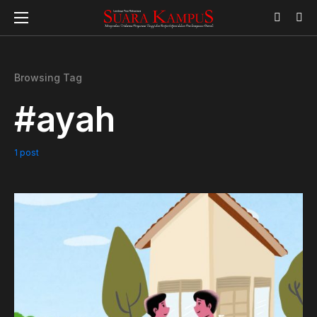
Browsing Tag
#ayah
1 post