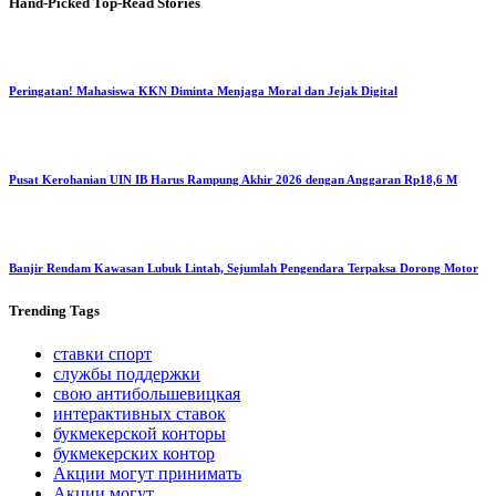
Hand-Picked
Top-Read Stories
Peringatan! Mahasiswa KKN Diminta Menjaga Moral dan Jejak Digital
Pusat Kerohanian UIN IB Harus Rampung Akhir 2026 dengan Anggaran Rp18,6 M
Banjir Rendam Kawasan Lubuk Lintah, Sejumlah Pengendara Terpaksa Dorong Motor
Trending
Tags
ставки спорт
службы поддержки
свою антибольшевицкая
интерактивных ставок
букмекерской конторы
букмекерских контор
Акции могут принимать
Акции могут