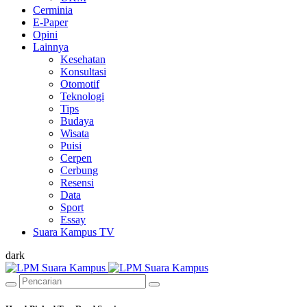
Cerminia
E-Paper
Opini
Lainnya
Kesehatan
Konsultasi
Otomotif
Teknologi
Tips
Budaya
Wisata
Puisi
Cerpen
Cerbung
Resensi
Data
Sport
Essay
Suara Kampus TV
dark