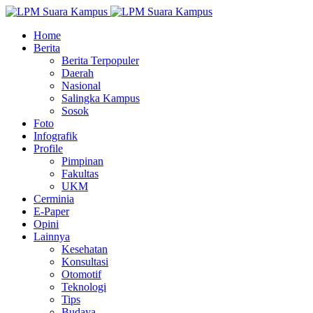
Home
Berita
Berita Terpopuler
Daerah
Nasional
Salingka Kampus
Sosok
Foto
Infografik
Profile
Pimpinan
Fakultas
UKM
Cerminia
E-Paper
Opini
Lainnya
Kesehatan
Konsultasi
Otomotif
Teknologi
Tips
Budaya