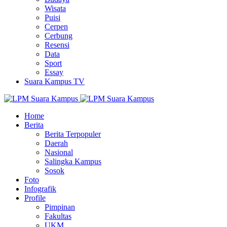
Wisata
Puisi
Cerpen
Cerbung
Resensi
Data
Sport
Essay
Suara Kampus TV
Home
Berita
Berita Terpopuler
Daerah
Nasional
Salingka Kampus
Sosok
Foto
Infografik
Profile
Pimpinan
Fakultas
UKM