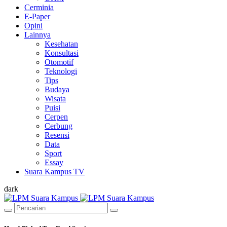
Cerminia
E-Paper
Opini
Lainnya
Kesehatan
Konsultasi
Otomotif
Teknologi
Tips
Budaya
Wisata
Puisi
Cerpen
Cerbung
Resensi
Data
Sport
Essay
Suara Kampus TV
dark