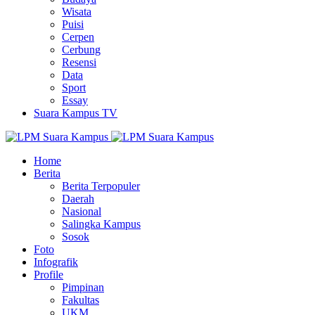
Wisata
Puisi
Cerpen
Cerbung
Resensi
Data
Sport
Essay
Suara Kampus TV
Home
Berita
Berita Terpopuler
Daerah
Nasional
Salingka Kampus
Sosok
Foto
Infografik
Profile
Pimpinan
Fakultas
UKM