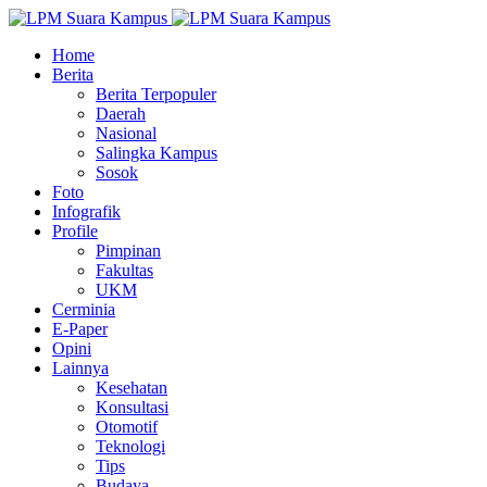
Home
Berita
Berita Terpopuler
Daerah
Nasional
Salingka Kampus
Sosok
Foto
Infografik
Profile
Pimpinan
Fakultas
UKM
Cerminia
E-Paper
Opini
Lainnya
Kesehatan
Konsultasi
Otomotif
Teknologi
Tips
Budaya