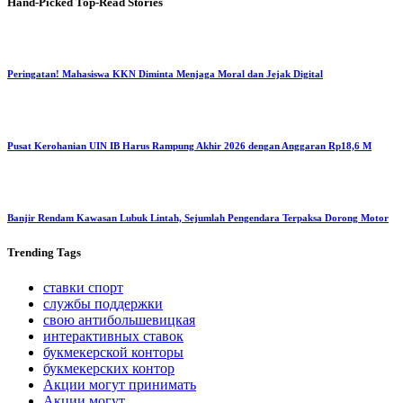
Hand-Picked
Top-Read Stories
Peringatan! Mahasiswa KKN Diminta Menjaga Moral dan Jejak Digital
Pusat Kerohanian UIN IB Harus Rampung Akhir 2026 dengan Anggaran Rp18,6 M
Banjir Rendam Kawasan Lubuk Lintah, Sejumlah Pengendara Terpaksa Dorong Motor
Trending
Tags
ставки спорт
службы поддержки
свою антибольшевицкая
интерактивных ставок
букмекерской конторы
букмекерских контор
Акции могут принимать
Акции могут