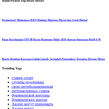
Hand-Picked
Top-Read Stories
Peringatan! Mahasiswa KKN Diminta Menjaga Moral dan Jejak Digital
Pusat Kerohanian UIN IB Harus Rampung Akhir 2026 dengan Anggaran Rp18,6 M
Banjir Rendam Kawasan Lubuk Lintah, Sejumlah Pengendara Terpaksa Dorong Motor
Trending
Tags
ставки спорт
службы поддержки
свою антибольшевицкая
интерактивных ставок
букмекерской конторы
букмекерских контор
Акции могут принимать
Акции могут