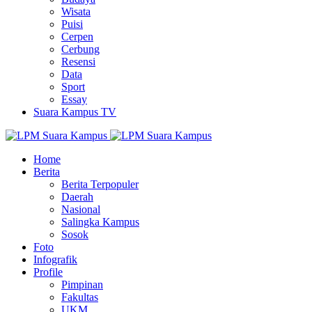
Wisata
Puisi
Cerpen
Cerbung
Resensi
Data
Sport
Essay
Suara Kampus TV
Home
Berita
Berita Terpopuler
Daerah
Nasional
Salingka Kampus
Sosok
Foto
Infografik
Profile
Pimpinan
Fakultas
UKM