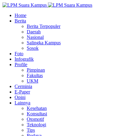
Home
Berita
Berita Terpopuler
Daerah
Nasional
Salingka Kampus
Sosok
Foto
Infografik
Profile
Pimpinan
Fakultas
UKM
Cerminia
E-Paper
Opini
Lainnya
Kesehatan
Konsultasi
Otomotif
Teknologi
Tips
Budaya