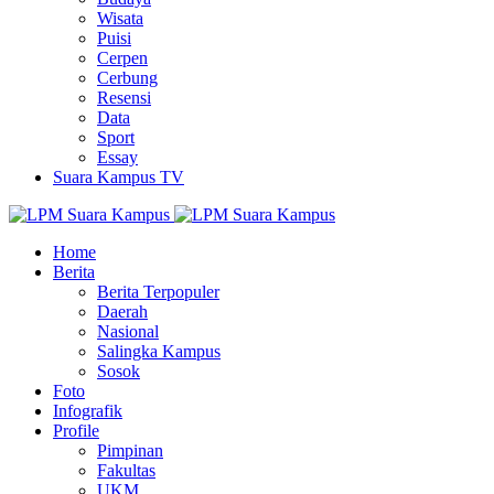
Wisata
Puisi
Cerpen
Cerbung
Resensi
Data
Sport
Essay
Suara Kampus TV
Home
Berita
Berita Terpopuler
Daerah
Nasional
Salingka Kampus
Sosok
Foto
Infografik
Profile
Pimpinan
Fakultas
UKM