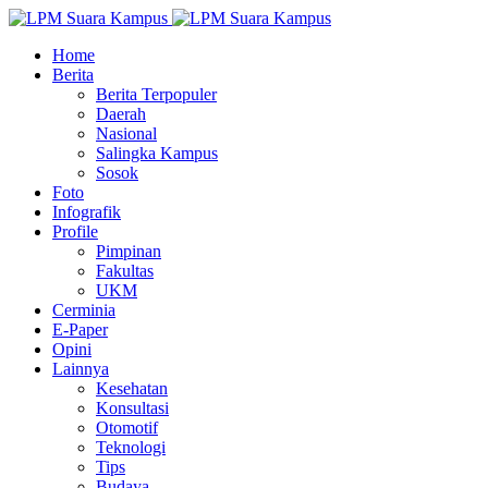
Home
Berita
Berita Terpopuler
Daerah
Nasional
Salingka Kampus
Sosok
Foto
Infografik
Profile
Pimpinan
Fakultas
UKM
Cerminia
E-Paper
Opini
Lainnya
Kesehatan
Konsultasi
Otomotif
Teknologi
Tips
Budaya