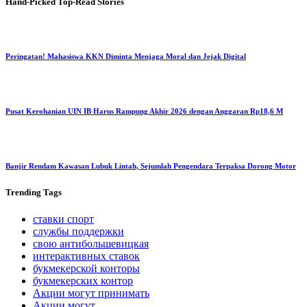
Hand-Picked
Top-Read Stories
Peringatan! Mahasiswa KKN Diminta Menjaga Moral dan Jejak Digital
Pusat Kerohanian UIN IB Harus Rampung Akhir 2026 dengan Anggaran Rp18,6 M
Banjir Rendam Kawasan Lubuk Lintah, Sejumlah Pengendara Terpaksa Dorong Motor
Trending
Tags
ставки спорт
службы поддержки
свою антибольшевицкая
интерактивных ставок
букмекерской конторы
букмекерских контор
Акции могут принимать
Акции могут