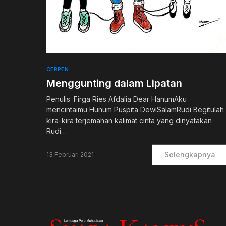
0
CERPEN
Menggunting dalam Lipatan
Penulis: Firga Ries Afdalia Dear HanumAku
mencintaimu Hunum Puspita DewiSalamRudi Begitulah
kira-kira terjemahan kalimat cinta yang dinyatakan
Rudi…
Selengkapnya
13 Februari 2021