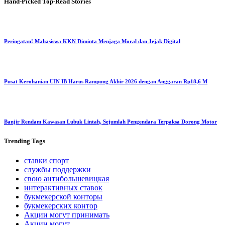
Hand-Picked
Top-Read Stories
Peringatan! Mahasiswa KKN Diminta Menjaga Moral dan Jejak Digital
Pusat Kerohanian UIN IB Harus Rampung Akhir 2026 dengan Anggaran Rp18,6 M
Banjir Rendam Kawasan Lubuk Lintah, Sejumlah Pengendara Terpaksa Dorong Motor
Trending
Tags
ставки спорт
службы поддержки
свою антибольшевицкая
интерактивных ставок
букмекерской конторы
букмекерских контор
Акции могут принимать
Акции могут