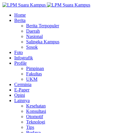
Home
Berita
Berita Terpopuler
Daerah
Nasional
Salingka Kampus
Sosok
Foto
Infografik
Profile
Pimpinan
Fakultas
UKM
Cerminia
E-Paper
Opini
Lainnya
Kesehatan
Konsultasi
Otomotif
Teknologi
Tips
Budaya