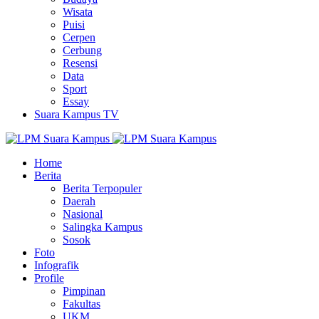
Wisata
Puisi
Cerpen
Cerbung
Resensi
Data
Sport
Essay
Suara Kampus TV
Home
Berita
Berita Terpopuler
Daerah
Nasional
Salingka Kampus
Sosok
Foto
Infografik
Profile
Pimpinan
Fakultas
UKM