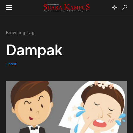
Browsing Tag
Dampak
1 post