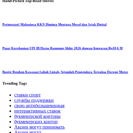
Hand-Picked
Top-Read Stories
Peringatan! Mahasiswa KKN Diminta Menjaga Moral dan Jejak Digital
Pusat Kerohanian UIN IB Harus Rampung Akhir 2026 dengan Anggaran Rp18,6 M
Banjir Rendam Kawasan Lubuk Lintah, Sejumlah Pengendara Terpaksa Dorong Motor
Trending
Tags
ставки спорт
службы поддержки
свою антибольшевицкая
интерактивных ставок
букмекерской конторы
букмекерских контор
Акции могут принимать
Акции могут