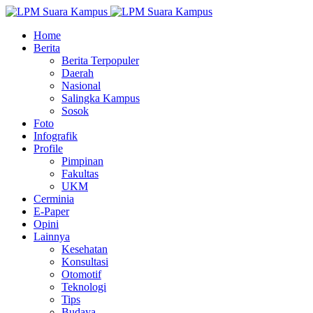
Home
Berita
Berita Terpopuler
Daerah
Nasional
Salingka Kampus
Sosok
Foto
Infografik
Profile
Pimpinan
Fakultas
UKM
Cerminia
E-Paper
Opini
Lainnya
Kesehatan
Konsultasi
Otomotif
Teknologi
Tips
Budaya