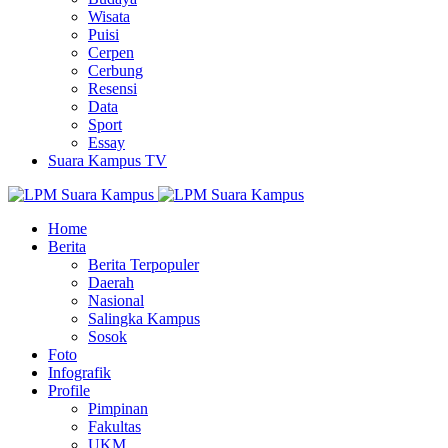
Wisata
Puisi
Cerpen
Cerbung
Resensi
Data
Sport
Essay
Suara Kampus TV
Home
Berita
Berita Terpopuler
Daerah
Nasional
Salingka Kampus
Sosok
Foto
Infografik
Profile
Pimpinan
Fakultas
UKM