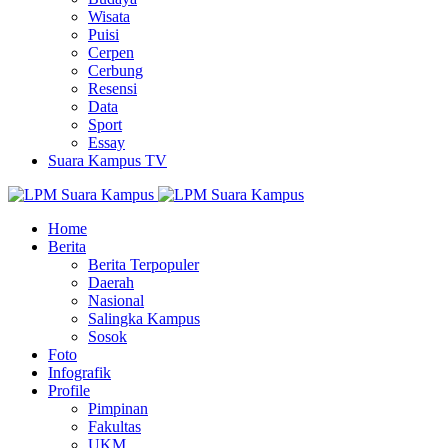
Wisata
Puisi
Cerpen
Cerbung
Resensi
Data
Sport
Essay
Suara Kampus TV
Home
Berita
Berita Terpopuler
Daerah
Nasional
Salingka Kampus
Sosok
Foto
Infografik
Profile
Pimpinan
Fakultas
UKM