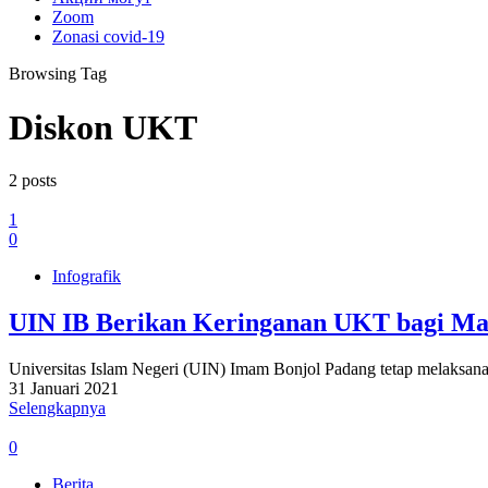
Zoom
Zonasi covid-19
Browsing Tag
Diskon UKT
2 posts
1
0
Infografik
UIN IB Berikan Keringanan UKT bagi Mah
Universitas Islam Negeri (UIN) Imam Bonjol Padang tetap melaksan
31 Januari 2021
Selengkapnya
0
Berita