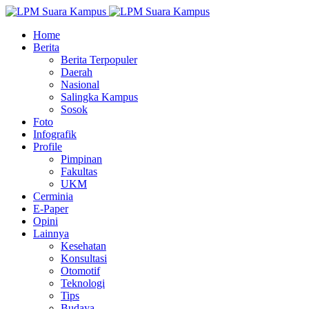
Home
Berita
Berita Terpopuler
Daerah
Nasional
Salingka Kampus
Sosok
Foto
Infografik
Profile
Pimpinan
Fakultas
UKM
Cerminia
E-Paper
Opini
Lainnya
Kesehatan
Konsultasi
Otomotif
Teknologi
Tips
Budaya