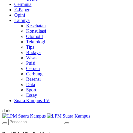
Cerminia
E-Paper
Opini
Lainnya
Kesehatan
Konsultasi
Otomotif
Teknologi
Tips
Budaya
Wisata
Puisi
Cerpen
Cerbung
Resensi
Data
Sport
Essay
Suara Kampus TV
dark