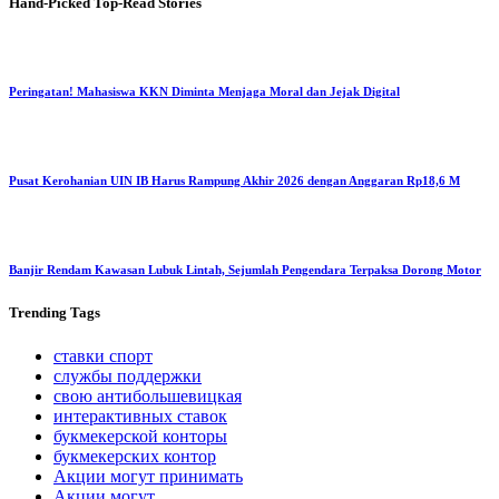
Hand-Picked
Top-Read Stories
Peringatan! Mahasiswa KKN Diminta Menjaga Moral dan Jejak Digital
Pusat Kerohanian UIN IB Harus Rampung Akhir 2026 dengan Anggaran Rp18,6 M
Banjir Rendam Kawasan Lubuk Lintah, Sejumlah Pengendara Terpaksa Dorong Motor
Trending
Tags
ставки спорт
службы поддержки
свою антибольшевицкая
интерактивных ставок
букмекерской конторы
букмекерских контор
Акции могут принимать
Акции могут