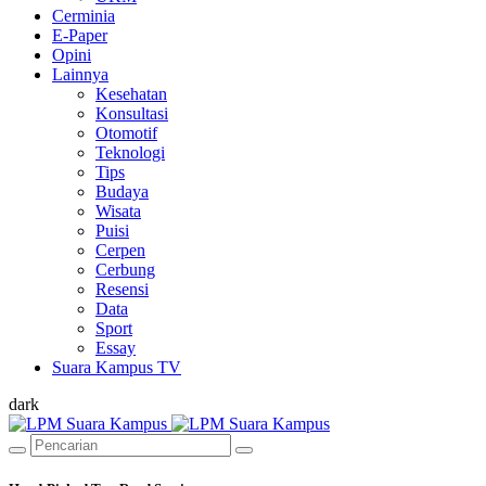
Cerminia
E-Paper
Opini
Lainnya
Kesehatan
Konsultasi
Otomotif
Teknologi
Tips
Budaya
Wisata
Puisi
Cerpen
Cerbung
Resensi
Data
Sport
Essay
Suara Kampus TV
dark