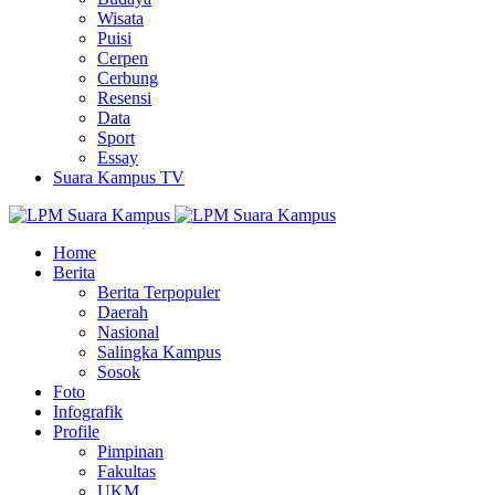
Wisata
Puisi
Cerpen
Cerbung
Resensi
Data
Sport
Essay
Suara Kampus TV
Home
Berita
Berita Terpopuler
Daerah
Nasional
Salingka Kampus
Sosok
Foto
Infografik
Profile
Pimpinan
Fakultas
UKM