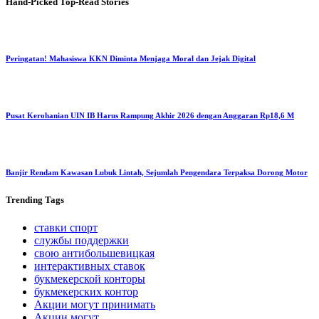
Hand-Picked
Top-Read Stories
Peringatan! Mahasiswa KKN Diminta Menjaga Moral dan Jejak Digital
Pusat Kerohanian UIN IB Harus Rampung Akhir 2026 dengan Anggaran Rp18,6 M
Banjir Rendam Kawasan Lubuk Lintah, Sejumlah Pengendara Terpaksa Dorong Motor
Trending
Tags
ставки спорт
службы поддержки
свою антибольшевицкая
интерактивных ставок
букмекерской конторы
букмекерских контор
Акции могут принимать
Акции могут