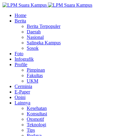
Home
Berita
Berita Terpopuler
Daerah
Nasional
Salingka Kampus
Sosok
Foto
Infografik
Profile
Pimpinan
Fakultas
UKM
Cerminia
E-Paper
Opini
Lainnya
Kesehatan
Konsultasi
Otomotif
Teknologi
Tips
Budaya