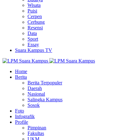
Wisata
Puisi
Cerpen
Cerbung
Resensi
Data
Sport
Essay
Suara Kampus TV
Home
Berita
Berita Terpopuler
Daerah
Nasional
Salingka Kampus
Sosok
Foto
Infografik
Profile
Pimpinan
Fakultas
UKM