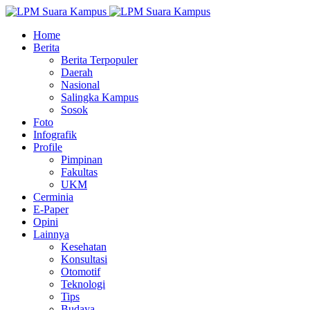
Home
Berita
Berita Terpopuler
Daerah
Nasional
Salingka Kampus
Sosok
Foto
Infografik
Profile
Pimpinan
Fakultas
UKM
Cerminia
E-Paper
Opini
Lainnya
Kesehatan
Konsultasi
Otomotif
Teknologi
Tips
Budaya