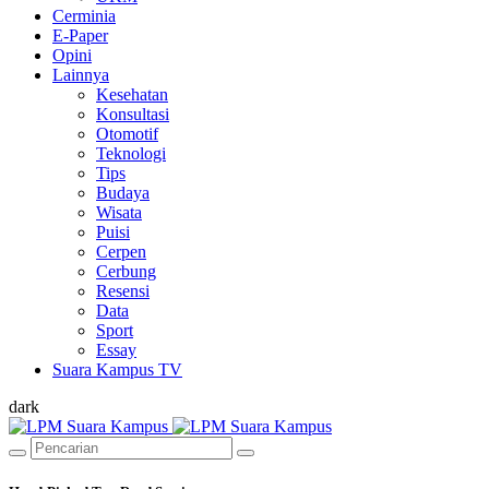
Cerminia
E-Paper
Opini
Lainnya
Kesehatan
Konsultasi
Otomotif
Teknologi
Tips
Budaya
Wisata
Puisi
Cerpen
Cerbung
Resensi
Data
Sport
Essay
Suara Kampus TV
dark