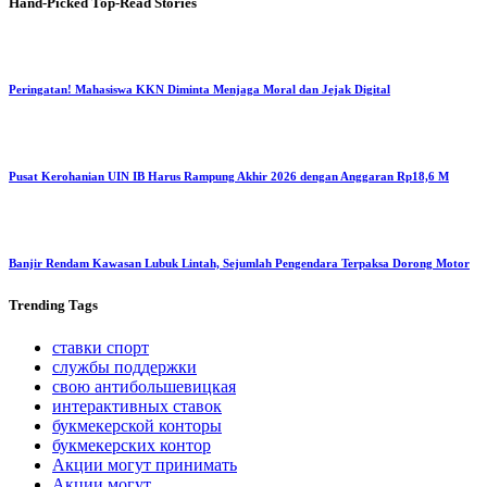
Hand-Picked
Top-Read Stories
Peringatan! Mahasiswa KKN Diminta Menjaga Moral dan Jejak Digital
Pusat Kerohanian UIN IB Harus Rampung Akhir 2026 dengan Anggaran Rp18,6 M
Banjir Rendam Kawasan Lubuk Lintah, Sejumlah Pengendara Terpaksa Dorong Motor
Trending
Tags
ставки спорт
службы поддержки
свою антибольшевицкая
интерактивных ставок
букмекерской конторы
букмекерских контор
Акции могут принимать
Акции могут