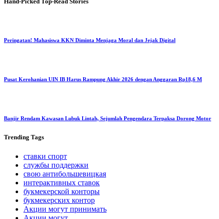
Hand-Picked
Top-Read Stories
Peringatan! Mahasiswa KKN Diminta Menjaga Moral dan Jejak Digital
Pusat Kerohanian UIN IB Harus Rampung Akhir 2026 dengan Anggaran Rp18,6 M
Banjir Rendam Kawasan Lubuk Lintah, Sejumlah Pengendara Terpaksa Dorong Motor
Trending
Tags
ставки спорт
службы поддержки
свою антибольшевицкая
интерактивных ставок
букмекерской конторы
букмекерских контор
Акции могут принимать
Акции могут