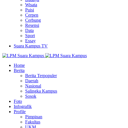
Wisata
Puisi
Cerpen
Cerbung
Resensi
Data
Sport
Essay
Suara Kampus TV
Home
Berita
Berita Terpopuler
Daerah
Nasional
Salingka Kampus
Sosok
Foto
Infografik
Profile
Pimpinan
Fakultas
UKM