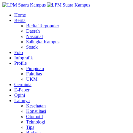
Home
Berita
Berita Terpopuler
Daerah
Nasional
Salingka Kampus
Sosok
Foto
Infografik
Profile
Pimpinan
Fakultas
UKM
Cerminia
E-Paper
Opini
Lainnya
Kesehatan
Konsultasi
Otomotif
Teknologi
Tips
Budaya