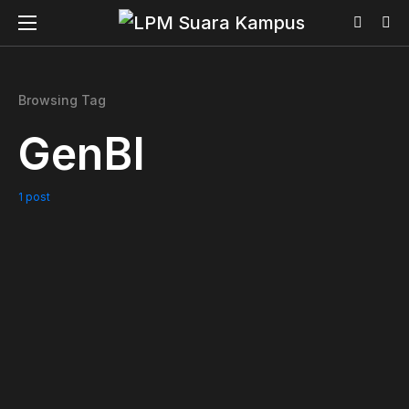
Browsing Tag
GenBI
1 post