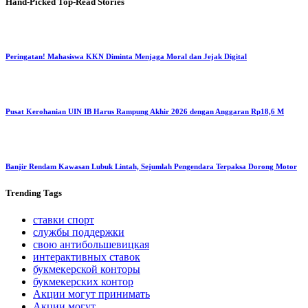
Hand-Picked
Top-Read Stories
Peringatan! Mahasiswa KKN Diminta Menjaga Moral dan Jejak Digital
Pusat Kerohanian UIN IB Harus Rampung Akhir 2026 dengan Anggaran Rp18,6 M
Banjir Rendam Kawasan Lubuk Lintah, Sejumlah Pengendara Terpaksa Dorong Motor
Trending
Tags
ставки спорт
службы поддержки
свою антибольшевицкая
интерактивных ставок
букмекерской конторы
букмекерских контор
Акции могут принимать
Акции могут