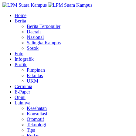
Home
Berita
Berita Terpopuler
Daerah
Nasional
Salingka Kampus
Sosok
Foto
Infografik
Profile
Pimpinan
Fakultas
UKM
Cerminia
E-Paper
Opini
Lainnya
Kesehatan
Konsultasi
Otomotif
Teknologi
Tips
Budaya