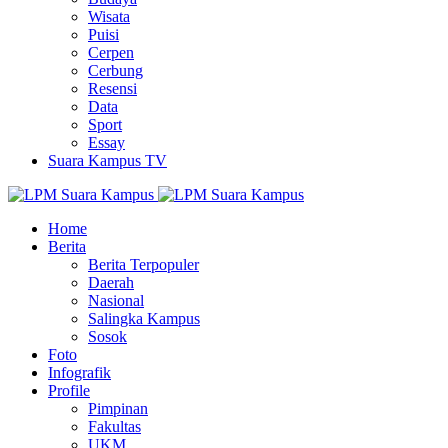
Wisata
Puisi
Cerpen
Cerbung
Resensi
Data
Sport
Essay
Suara Kampus TV
Home
Berita
Berita Terpopuler
Daerah
Nasional
Salingka Kampus
Sosok
Foto
Infografik
Profile
Pimpinan
Fakultas
UKM