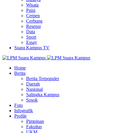
Wisata
Puisi
Cerpen
Cerbung
Resensi
Data
Sport
Essay
Suara Kampus TV
Home
Berita
Berita Terpopuler
Daerah
Nasional
Salingka Kampus
Sosok
Foto
Infografik
Profile
Pimpinan
Fakultas
UKM