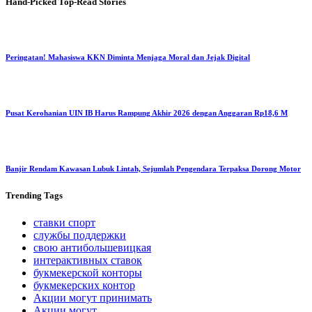
Hand-Picked
Top-Read Stories
Peringatan! Mahasiswa KKN Diminta Menjaga Moral dan Jejak Digital
Pusat Kerohanian UIN IB Harus Rampung Akhir 2026 dengan Anggaran Rp18,6 M
Banjir Rendam Kawasan Lubuk Lintah, Sejumlah Pengendara Terpaksa Dorong Motor
Trending
Tags
ставки спорт
службы поддержки
свою антибольшевицкая
интерактивных ставок
букмекерской конторы
букмекерских контор
Акции могут принимать
Акции могут