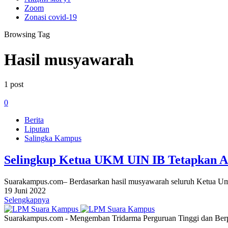
Zoom
Zonasi covid-19
Browsing Tag
Hasil musyawarah
1 post
0
Berita
Liputan
Salingka Kampus
Selingkup Ketua UKM UIN IB Tetapkan Ali
Suarakampus.com– Berdasarkan hasil musyawarah seluruh Ketua U
19 Juni 2022
Selengkapnya
Suarakampus.com - Mengemban Tridarma Perguruan Tinggi dan Berp