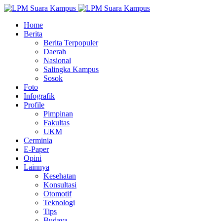
Home
Berita
Berita Terpopuler
Daerah
Nasional
Salingka Kampus
Sosok
Foto
Infografik
Profile
Pimpinan
Fakultas
UKM
Cerminia
E-Paper
Opini
Lainnya
Kesehatan
Konsultasi
Otomotif
Teknologi
Tips
Budaya