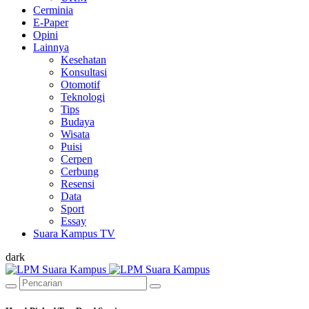
Cerminia
E-Paper
Opini
Lainnya
Kesehatan
Konsultasi
Otomotif
Teknologi
Tips
Budaya
Wisata
Puisi
Cerpen
Cerbung
Resensi
Data
Sport
Essay
Suara Kampus TV
dark