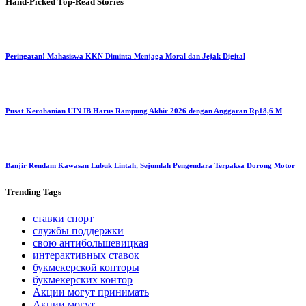
Hand-Picked
Top-Read Stories
Peringatan! Mahasiswa KKN Diminta Menjaga Moral dan Jejak Digital
Pusat Kerohanian UIN IB Harus Rampung Akhir 2026 dengan Anggaran Rp18,6 M
Banjir Rendam Kawasan Lubuk Lintah, Sejumlah Pengendara Terpaksa Dorong Motor
Trending
Tags
ставки спорт
службы поддержки
свою антибольшевицкая
интерактивных ставок
букмекерской конторы
букмекерских контор
Акции могут принимать
Акции могут