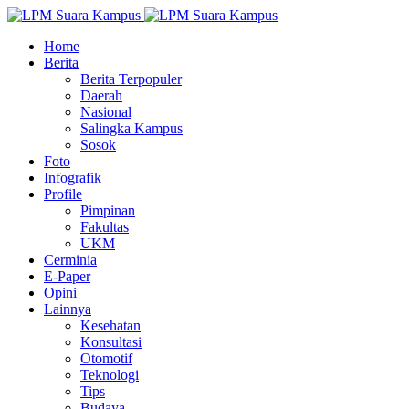
Home
Berita
Berita Terpopuler
Daerah
Nasional
Salingka Kampus
Sosok
Foto
Infografik
Profile
Pimpinan
Fakultas
UKM
Cerminia
E-Paper
Opini
Lainnya
Kesehatan
Konsultasi
Otomotif
Teknologi
Tips
Budaya