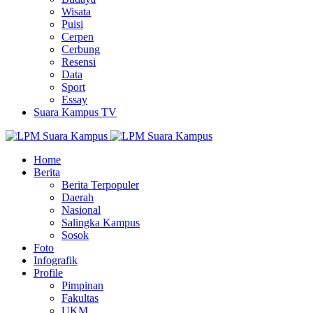
Wisata
Puisi
Cerpen
Cerbung
Resensi
Data
Sport
Essay
Suara Kampus TV
Home
Berita
Berita Terpopuler
Daerah
Nasional
Salingka Kampus
Sosok
Foto
Infografik
Profile
Pimpinan
Fakultas
UKM