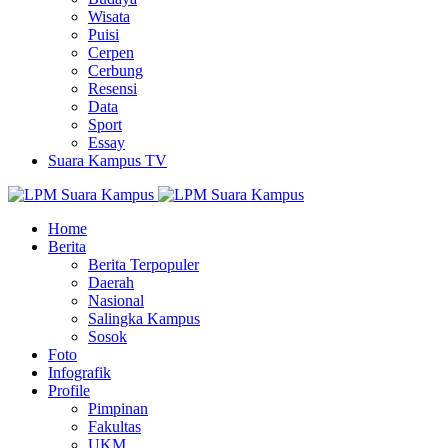
Wisata
Puisi
Cerpen
Cerbung
Resensi
Data
Sport
Essay
Suara Kampus TV
Home
Berita
Berita Terpopuler
Daerah
Nasional
Salingka Kampus
Sosok
Foto
Infografik
Profile
Pimpinan
Fakultas
UKM