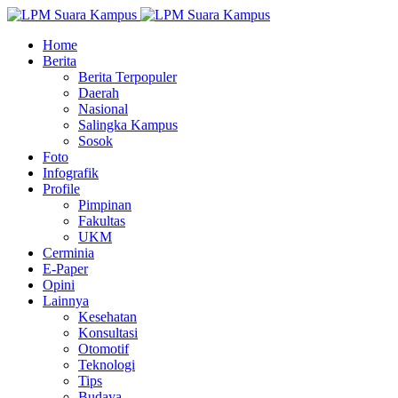
Home
Berita
Berita Terpopuler
Daerah
Nasional
Salingka Kampus
Sosok
Foto
Infografik
Profile
Pimpinan
Fakultas
UKM
Cerminia
E-Paper
Opini
Lainnya
Kesehatan
Konsultasi
Otomotif
Teknologi
Tips
Budaya