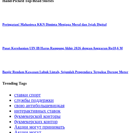
Hand-Picked
Top-Read Stories
Peringatan! Mahasiswa KKN Diminta Menjaga Moral dan Jejak Digital
Pusat Kerohanian UIN IB Harus Rampung Akhir 2026 dengan Anggaran Rp18,6 M
Banjir Rendam Kawasan Lubuk Lintah, Sejumlah Pengendara Terpaksa Dorong Motor
Trending
Tags
ставки спорт
службы поддержки
свою антибольшевицкая
интерактивных ставок
букмекерской конторы
букмекерских контор
Акции могут принимать
Акции могут