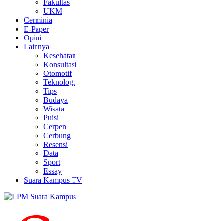
Fakultas
UKM
Cerminia
E-Paper
Opini
Lainnya
Kesehatan
Konsultasi
Otomotif
Teknologi
Tips
Budaya
Wisata
Puisi
Cerpen
Cerbung
Resensi
Data
Sport
Essay
Suara Kampus TV