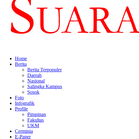
Home
Berita
Berita Terpopuler
Daerah
Nasional
Salingka Kampus
Sosok
Foto
Infografik
Profile
Pimpinan
Fakultas
UKM
Cerminia
E-Paper