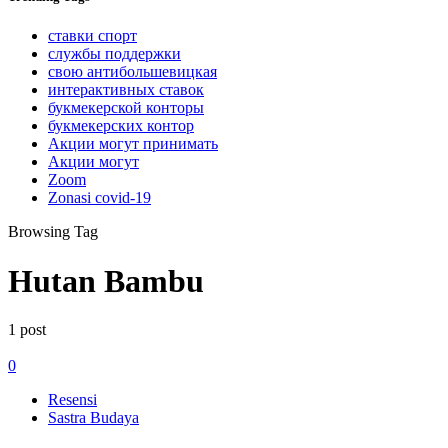
ставки спорт
службы поддержки
свою антибольшевицкая
интерактивных ставок
букмекерской конторы
букмекерских контор
Акции могут принимать
Акции могут
Zoom
Zonasi covid-19
Browsing Tag
Hutan Bambu
1 post
0
Resensi
Sastra Budaya