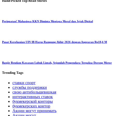
Hand-Picked
Top-Read Stories
Peringatan! Mahasiswa KKN Diminta Menjaga Moral dan Jejak Digital
Pusat Kerohanian UIN IB Harus Rampung Akhir 2026 dengan Anggaran Rp18,6 M
Banjir Rendam Kawasan Lubuk Lintah, Sejumlah Pengendara Terpaksa Dorong Motor
Trending
Tags
ставки спорт
службы поддержки
свою антибольшевицкая
интерактивных ставок
букмекерской конторы
букмекерских контор
Акции могут принимать
Акции могут