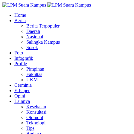
Home
Berita
Berita Terpopuler
Daerah
Nasional
Salingka Kampus
Sosok
Foto
Infografik
Profile
Pimpinan
Fakultas
UKM
Cerminia
E-Paper
Opini
Lainnya
Kesehatan
Konsultasi
Otomotif
Teknologi
Tips
Budaya