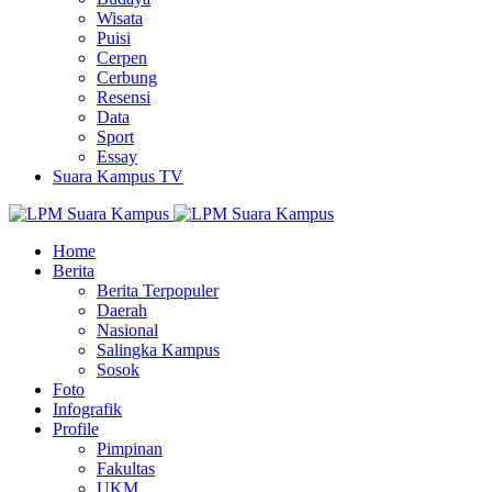
Wisata
Puisi
Cerpen
Cerbung
Resensi
Data
Sport
Essay
Suara Kampus TV
Home
Berita
Berita Terpopuler
Daerah
Nasional
Salingka Kampus
Sosok
Foto
Infografik
Profile
Pimpinan
Fakultas
UKM