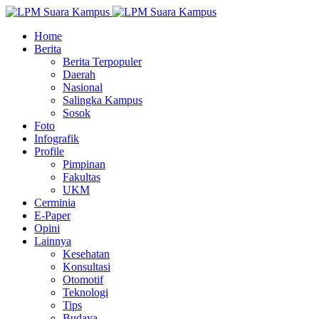
Home
Berita
Berita Terpopuler
Daerah
Nasional
Salingka Kampus
Sosok
Foto
Infografik
Profile
Pimpinan
Fakultas
UKM
Cerminia
E-Paper
Opini
Lainnya
Kesehatan
Konsultasi
Otomotif
Teknologi
Tips
Budaya