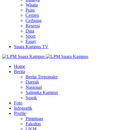
Wisata
Puisi
Cerpen
Cerbung
Resensi
Data
Sport
Essay
Suara Kampus TV
Home
Berita
Berita Terpopuler
Daerah
Nasional
Salingka Kampus
Sosok
Foto
Infografik
Profile
Pimpinan
Fakultas
UKM