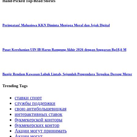
Hand-Picked
Top-Read Stories
Peringatan! Mahasiswa KKN Diminta Menjaga Moral dan Jejak Digital
Pusat Kerohanian UIN IB Harus Rampung Akhir 2026 dengan Anggaran Rp18,6 M
Banjir Rendam Kawasan Lubuk Lintah, Sejumlah Pengendara Terpaksa Dorong Motor
Trending
Tags
ставки спорт
службы поддержки
свою антибольшевицкая
интерактивных ставок
букмекерской конторы
букмекерских контор
Акции могут принимать
Акции могут