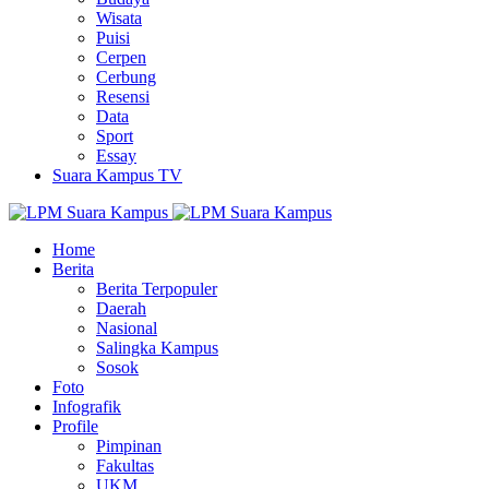
Wisata
Puisi
Cerpen
Cerbung
Resensi
Data
Sport
Essay
Suara Kampus TV
Home
Berita
Berita Terpopuler
Daerah
Nasional
Salingka Kampus
Sosok
Foto
Infografik
Profile
Pimpinan
Fakultas
UKM