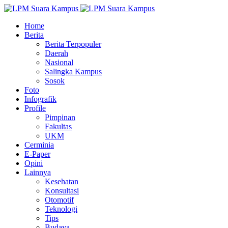
Home
Berita
Berita Terpopuler
Daerah
Nasional
Salingka Kampus
Sosok
Foto
Infografik
Profile
Pimpinan
Fakultas
UKM
Cerminia
E-Paper
Opini
Lainnya
Kesehatan
Konsultasi
Otomotif
Teknologi
Tips
Budaya