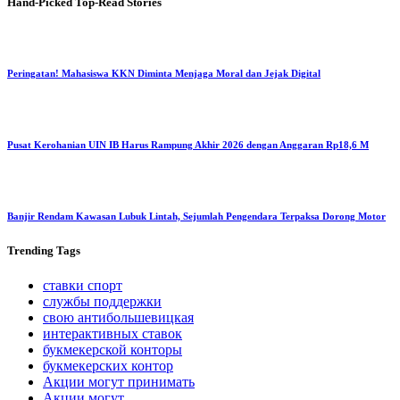
Hand-Picked
Top-Read Stories
Peringatan! Mahasiswa KKN Diminta Menjaga Moral dan Jejak Digital
Pusat Kerohanian UIN IB Harus Rampung Akhir 2026 dengan Anggaran Rp18,6 M
Banjir Rendam Kawasan Lubuk Lintah, Sejumlah Pengendara Terpaksa Dorong Motor
Trending
Tags
ставки спорт
службы поддержки
свою антибольшевицкая
интерактивных ставок
букмекерской конторы
букмекерских контор
Акции могут принимать
Акции могут