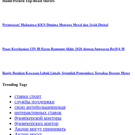
Hand-Picked
Top-Read Stories
Peringatan! Mahasiswa KKN Diminta Menjaga Moral dan Jejak Digital
Pusat Kerohanian UIN IB Harus Rampung Akhir 2026 dengan Anggaran Rp18,6 M
Banjir Rendam Kawasan Lubuk Lintah, Sejumlah Pengendara Terpaksa Dorong Motor
Trending
Tags
ставки спорт
службы поддержки
свою антибольшевицкая
интерактивных ставок
букмекерской конторы
букмекерских контор
Акции могут принимать
Акции могут