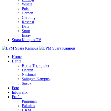
Wisata
Puisi
Cerpen
Cerbung
Resensi
Data
Sport
Essay
Suara Kampus TV
Home
Berita
Berita Terpopuler
Daerah
Nasional
Salingka Kampus
Sosok
Foto
Infografik
Profile
Pimpinan
Fakultas
UKM