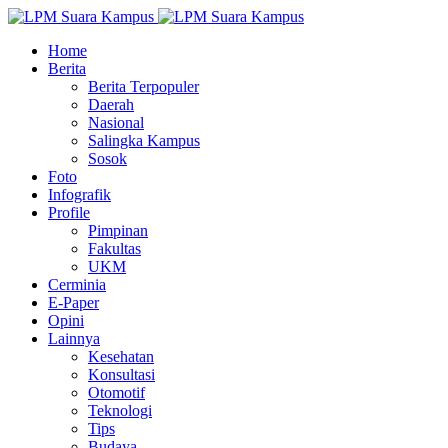
Home
Berita
Berita Terpopuler
Daerah
Nasional
Salingka Kampus
Sosok
Foto
Infografik
Profile
Pimpinan
Fakultas
UKM
Cerminia
E-Paper
Opini
Lainnya
Kesehatan
Konsultasi
Otomotif
Teknologi
Tips
Budaya